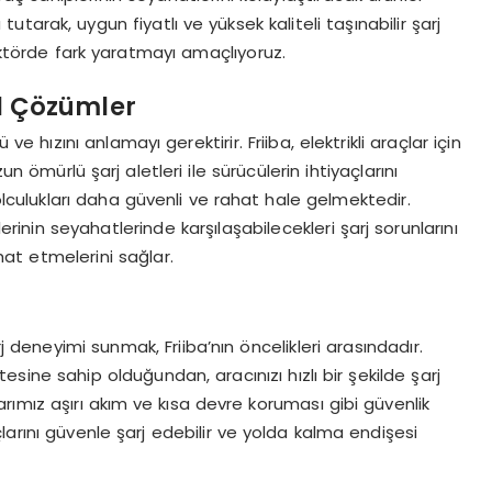
arak, uygun fiyatlı ve yüksek kaliteli taşınabilir şarj
sektörde fark yaratmayı amaçlıyoruz.
el Çözümler
 ve hızını anlamayı gerektirir. Friiba, elektrikli araçlar için
un ömürlü şarj aletleri ile sürücülerin ihtiyaçlarını
olculukları daha güvenli ve rahat hale gelmektedir.
lerinin seyahatlerinde karşılaşabilecekleri şarj sorunlarını
at etmelerini sağlar.
şarj deneyimi sunmak, Friiba’nın öncelikleri arasındadır.
sitesine sahip olduğundan, aracınızı hızlı bir şekilde şarj
larımız aşırı akım ve kısa devre koruması gibi güvenlik
açlarını güvenle şarj edebilir ve yolda kalma endişesi