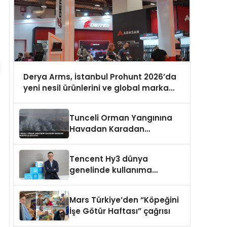
Derya Arms, İstanbul Prohunt 2026’da
yeni nesil ürünlerini ve global marka
vizyonunu sergiledi
Tunceli Orman Yangınına
Havadan Karadan
Müdahale Ediliyor
Tencent Hy3 dünya
genelinde kullanıma
sunuldu
Mars Türkiye’den “Köpeğini
İşe Götür Haftası” çağrısı