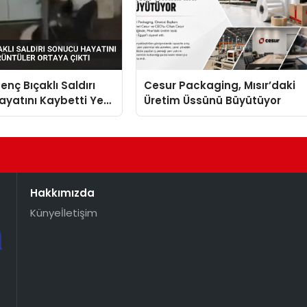
enç Bıçaklı Saldırı
Cesur Packaging, Mısır’daki
yatını Kaybetti Yeni
Üretim Üssünü Büyütüyor
r Ortaya Çıktı
Hakkımızda
Künye
İletişim