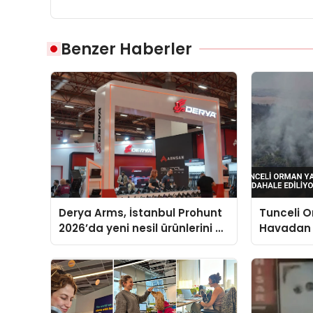
Benzer Haberler
Derya Arms, İstanbul Prohunt
Tunceli 
2026’da yeni nesil ürünlerini ve
Havadan
global marka vizyonunu
Ediliyor
sergiledi