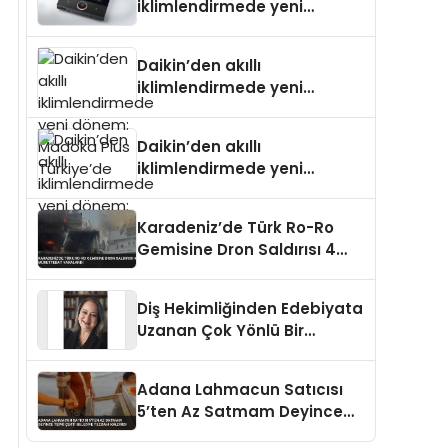
iklimlendirmede yeni
dönem: Madoka Plus
Türkiye’de
Daikin’den akıllı
iklimlendirmede yeni
dönem: Madoka Plus
Türkiye’de
Daikin’den akıllı
iklimlendirmede yeni
dönem: Madoka Plus
Türkiye’de
Karadeniz’de Türk Ro-Ro
Gemisine Dron Saldırısı 4
Mürettebat Yaralandı
Diş Hekimliğinden Edebiyata
Uzanan Çok Yönlü Bir
Yaşam: Yeşim Şahin Yaman
Adana Lahmacun Satıcısı
5’ten Az Satmam Deyince
Tepki Çekti Belediye