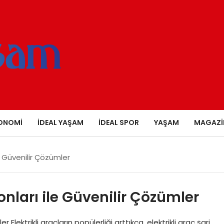
ONOMI
İDEAL YAŞAM
İDEAL SPOR
YAŞAM
MAGAZI
le Güvenilir Çözümler
yonları ile Güvenilir Çözümler
r Elektrikli araçların popülerliği arttıkça, elektrikli araç şarj