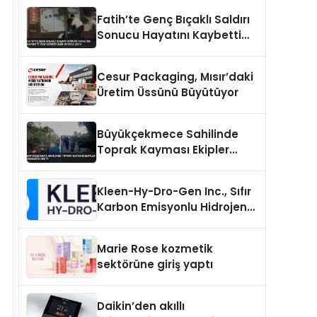
Fatih’te Genç Bıçaklı Saldırı
Sonucu Hayatını Kaybetti
Yeni Görüntüler Ortaya Çıktı
Cesur Packaging, Mısır’daki
Üretim Üssünü Büyütüyor
Büyükçekmece Sahilinde
Toprak Kayması Ekipler
Harekete Geçti
Kleen-Hy-Dro-Gen Inc., Sıfır
Karbon Emisyonlu Hidrojen
Isıtma Teknolojisinde ISO ve
TSSA Düzenleyici Onaylarını
Marie Rose kozmetik
Aldı
sektörüne giriş yaptı
Daikin’den akıllı