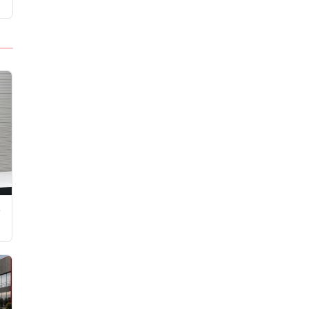
Tezgahı Kaldırdı
e