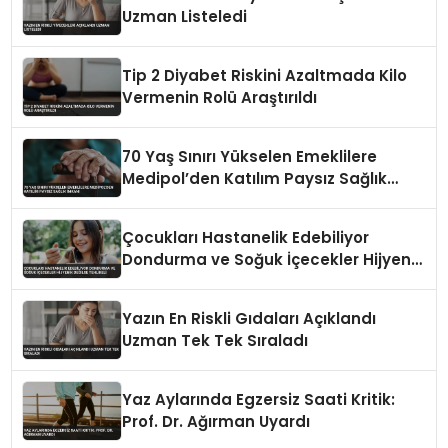
Uzman Listeledi
Tip 2 Diyabet Riskini Azaltmada Kilo
Vermenin Rolü Araştırıldı
70 Yaş Sınırı Yükselen Emeklilere
Medipol’den Katılım Paysız Sağlık
İmkanı
Çocukları Hastanelik Edebiliyor
Dondurma ve Soğuk İçecekler Hijyenik
Değilse Tehlikeli
Yazın En Riskli Gıdaları Açıklandı
Uzman Tek Tek Sıraladı
Yaz Aylarında Egzersiz Saati Kritik:
Prof. Dr. Ağırman Uyardı