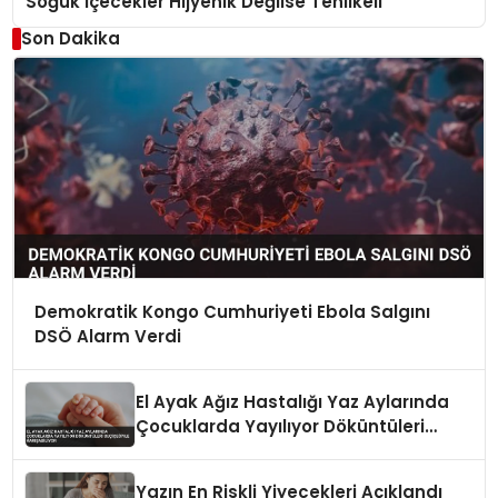
Soğuk İçecekler Hijyenik Değilse Tehlikeli
Son Dakika
Demokratik Kongo Cumhuriyeti Ebola Salgını
DSÖ Alarm Verdi
El Ayak Ağız Hastalığı Yaz Aylarında
Çocuklarda Yayılıyor Döküntüleri
Suçiçeğiyle Karışabiliyor
Yazın En Riskli Yiyecekleri Açıklandı