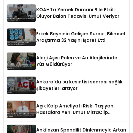
KOAH’ta Yemek Dumanı Bile Etkili
Oluyor Balon Tedavisi Umut Veriyor
Erkek Beyninin Gelişim Süreci: Bilimsel
Araştırma 32 Yaşını İşaret Etti
Alerji Aşısı Polen ve Arı Alerjilerinde
Yüz Güldürüyor
Ankara’da su kesintisi sonrası sağlık
şikayetleri artıyor
Açık Kalp Ameliyatı Riski Taşıyan
Hastalara Yeni Umut MitraClip
Teknolojisi Türkiye’de İlk Kez
Uygulandı
Ankilozan Spondilit Dinlenmeyle Artan