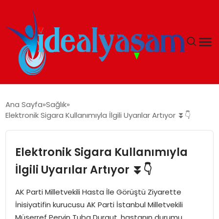
ANASAYFA
Ana Sayfa
Sağlık
Elektronik Sigara Kullanımıyla İlgili Uyarılar Artıyor ⏬👇
GÜNDEM
EKONOMI
Elektronik Sigara Kullanımıyla
İlgili Uyarılar Artıyor ⏬👇
İDEAL YAŞAM
AK Parti Milletvekili Hasta İle Görüştü Ziyarette
İDEAL SPOR
İnisiyatifin kurucusu AK Parti İstanbul Milletvekili
Müşerref Pervin Tuba Durgut, hastanın durumu