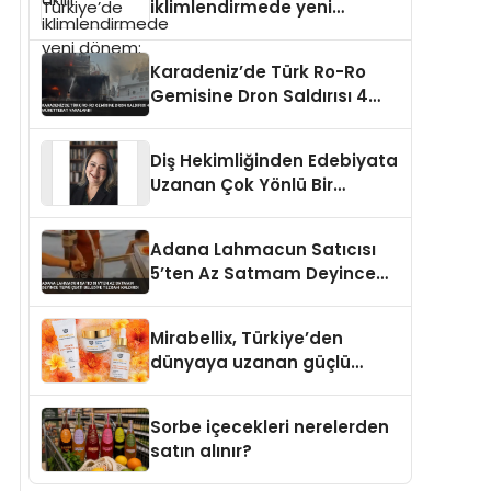
iklimlendirmede yeni
dönem: Madoka Plus
Türkiye’de
Karadeniz’de Türk Ro-Ro
Gemisine Dron Saldırısı 4
Mürettebat Yaralandı
Diş Hekimliğinden Edebiyata
Uzanan Çok Yönlü Bir
Yaşam: Yeşim Şahin Yaman
Adana Lahmacun Satıcısı
5’ten Az Satmam Deyince
Tepki Çekti Belediye
Tezgahı Kaldırdı
Mirabellix, Türkiye’den
dünyaya uzanan güçlü
büyümesini sürdürüyor
Sorbe içecekleri nerelerden
satın alınır?