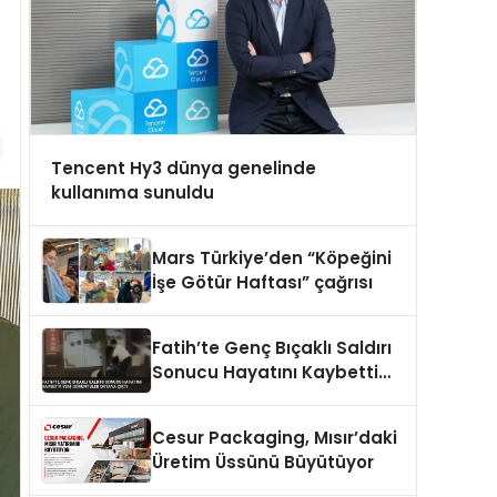
Tencent Hy3 dünya genelinde
kullanıma sunuldu
Mars Türkiye’den “Köpeğini
İşe Götür Haftası” çağrısı
Fatih’te Genç Bıçaklı Saldırı
Sonucu Hayatını Kaybetti
Yeni Görüntüler Ortaya Çıktı
Cesur Packaging, Mısır’daki
Üretim Üssünü Büyütüyor