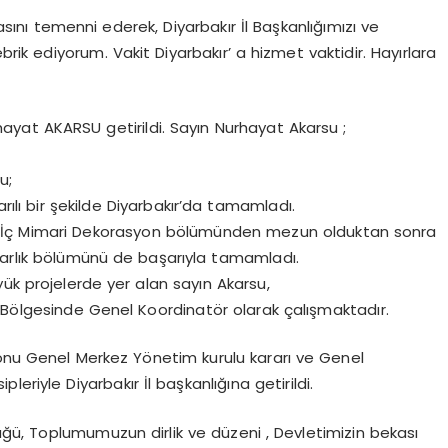
masını temenni ederek, Diyarbakır İl Başkanlığımızı ve
brik ediyorum. Vakit Diyarbakır’ a hizmet vaktidir. Hayırlara
urhayat AKARSU getirildi. Sayın Nurhayat Akarsu ;
u;
rılı bir şekilde Diyarbakır’da tamamladı.
si İç Mimari Dekorasyon bölümünden mezun olduktan sonra
marlık bölümünü de başarıyla tamamladı.
ük projelerde yer alan sayın Akarsu,
 Bölgesinde Genel Koordinatör olarak çalışmaktadır.
u Genel Merkez Yönetim kurulu kararı ve Genel
eriyle Diyarbakır İl başkanlığına getirildi.
ğü, Toplumumuzun dirlik ve düzeni , Devletimizin bekası