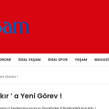
ONOMI
İDEAL YAŞAM
İDEAL SPOR
YAŞAM
MAGAZI
eni Görev !
r ’ a Yeni Görev !
emmuz Federasyonunun Diyarbakır İl Başkanlığı kuruldu !