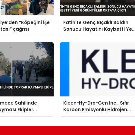
iye’den “Köpeğini İşe
Fatih’te Genç Bıçaklı Saldırı
tası” çağrısı
Sonucu Hayatını Kaybetti Yen
Görüntüler Ortaya Çıktı
mece Sahilinde
Kleen-Hy-Dro-Gen Inc., Sıfır
yması Ekipler
Karbon Emisyonlu Hidrojen
 Geçti
Isıtma Teknolojisinde ISO ve
TSSA Düzenleyici Onaylarını
Aldı