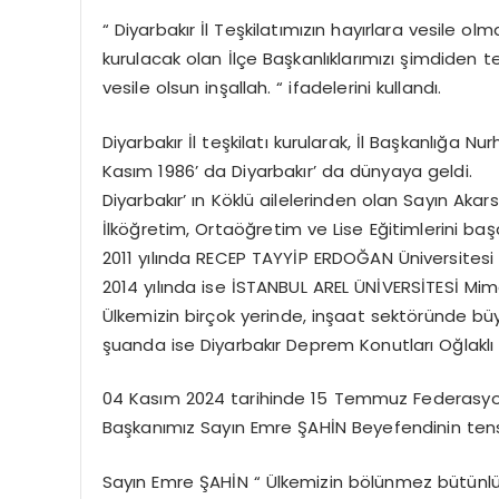
“ Diyarbakır İl Teşkilatımızın hayırlara vesile ol
kurulacak olan İlçe Başkanlıklarımızı şimdiden te
vesile olsun inşallah. “ ifadelerini kullandı.
Diyarbakır İl teşkilatı kurularak, İl Başkanlığa N
Kasım 1986’ da Diyarbakır’ da dünyaya geldi.
Diyarbakır’ ın Köklü ailelerinden olan Sayın Akars
İlköğretim, Ortaöğretim ve Lise Eğitimlerini başa
2011 yılında RECEP TAYYİP ERDOĞAN Üniversite
2014 yılında ise İSTANBUL AREL ÜNİVERSİTESİ Mi
Ülkemizin birçok yerinde, inşaat sektöründe büy
şuanda ise Diyarbakır Deprem Konutları Oğlaklı
04 Kasım 2024 tarihinde 15 Temmuz Federasyon
Başkanımız Sayın Emre ŞAHİN Beyefendinin tensipl
Sayın Emre ŞAHİN “ Ülkemizin bölünmez bütünlü