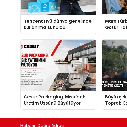
Tencent Hy3 dünya genelinde
Mars Türk
kullanıma sunuldu
Götür Haf
Cesur Packaging, Mısır’daki
Büyükçek
Üretim Üssünü Büyütüyor
Toprak Ka
Harekete
Haberin Doğru Adresi