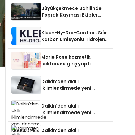
Büyükçekmece Sahilinde
Toprak Kayması Ekipler
Harekete Geçti
Kleen-Hy-Dro-Gen Inc., Sıfır
Karbon Emisyonlu Hidrojen
Isıtma Teknolojisinde ISO ve
TSSA Düzenleyici Onaylarını
Marie Rose kozmetik
Aldı
sektörüne giriş yaptı
Daikin’den akıllı
iklimlendirmede yeni
dönem: Madoka Plus
Türkiye’de
Daikin’den akıllı
iklimlendirmede yeni
dönem: Madoka Plus
Türkiye’de
Daikin’den akıllı