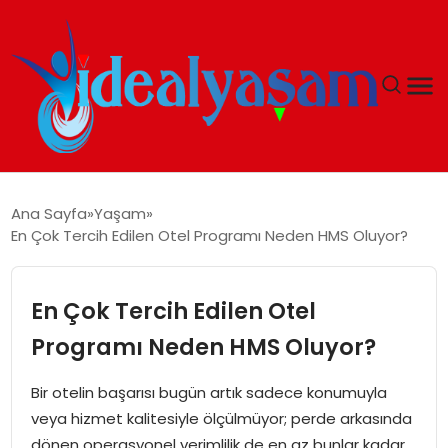
ANASAYFA
Ana Sayfa
Yaşam
En Çok Tercih Edilen Otel Programı Neden HMS Oluyor?
GÜNDEM
EKONOMI
En Çok Tercih Edilen Otel
Programı Neden HMS Oluyor?
İDEAL YAŞAM
Bir otelin başarısı bugün artık sadece konumuyla
İDEAL SPOR
veya hizmet kalitesiyle ölçülmüyor; perde arkasında
dönen operasyonel verimlilik de en az bunlar kadar