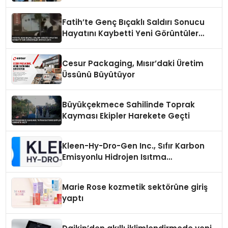
Fatih’te Genç Bıçaklı Saldırı Sonucu
Hayatını Kaybetti Yeni Görüntüler
Ortaya Çıktı
Cesur Packaging, Mısır’daki Üretim
Üssünü Büyütüyor
Büyükçekmece Sahilinde Toprak
Kayması Ekipler Harekete Geçti
Kleen-Hy-Dro-Gen Inc., Sıfır Karbon
Emisyonlu Hidrojen Isıtma
Teknolojisinde ISO ve TSSA
Düzenleyici Onaylarını Aldı
Marie Rose kozmetik sektörüne giriş
yaptı