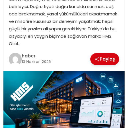
YAŞAM
belirleyici. Doğru fiyatı doğru kanalda sunmak, boş
oda bırakmamak, yasal yükümlülükleri aksatmamak
MAGAZIN
ve misafire kusursuz bir deneyim yaşatmak; hepsi
güçlü bir yazılım altyapısı gerektiriyor. Türkiye’de bu
SAĞLIK
altyapıyı en yaygın biçimde sağlayan marka HMS
Otel…
SOSYAL HABER
haber
Paylaş
13 Haziran 2026