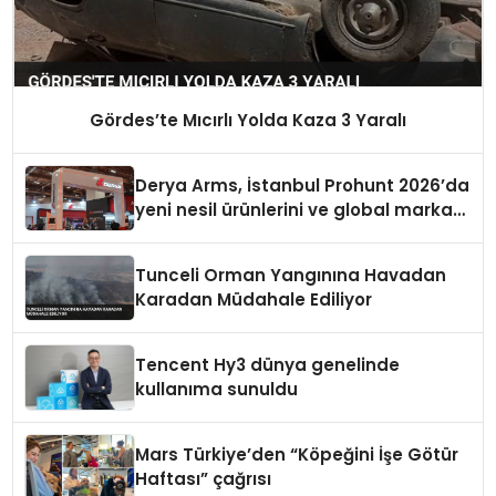
Gördes’te Mıcırlı Yolda Kaza 3 Yaralı
Derya Arms, İstanbul Prohunt 2026’da
yeni nesil ürünlerini ve global marka
vizyonunu sergiledi
Tunceli Orman Yangınına Havadan
Karadan Müdahale Ediliyor
Tencent Hy3 dünya genelinde
kullanıma sunuldu
Mars Türkiye’den “Köpeğini İşe Götür
Haftası” çağrısı