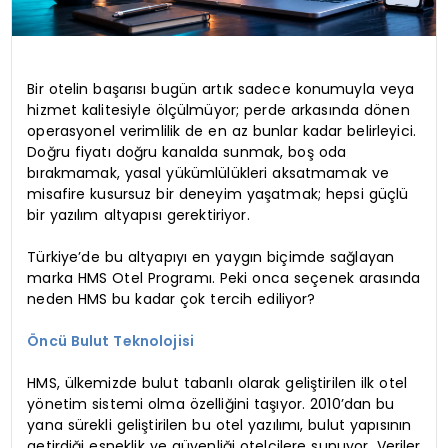
Bir otelin başarısı bugün artık sadece konumuyla veya
hizmet kalitesiyle ölçülmüyor; perde arkasında dönen
operasyonel verimlilik de en az bunlar kadar belirleyici.
Doğru fiyatı doğru kanalda sunmak, boş oda
bırakmamak, yasal yükümlülükleri aksatmamak ve
misafire kusursuz bir deneyim yaşatmak; hepsi güçlü
bir yazılım altyapısı gerektiriyor.
Türkiye’de bu altyapıyı en yaygın biçimde sağlayan
marka HMS Otel Programı. Peki onca seçenek arasında
neden HMS bu kadar çok tercih ediliyor?
Öncü Bulut Teknolojisi
HMS, ülkemizde bulut tabanlı olarak geliştirilen ilk otel
yönetim sistemi olma özelliğini taşıyor. 2010’dan bu
yana sürekli geliştirilen bu otel yazılımı, bulut yapısının
getirdiği esneklik ve güvenliği otelcilere sunuyor. Veriler