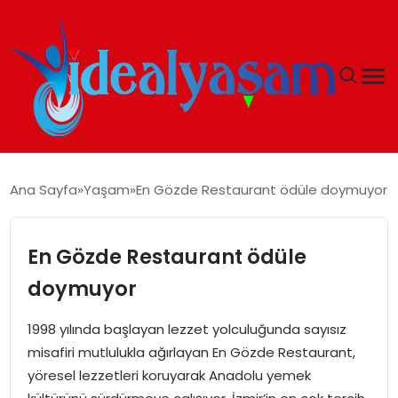
ANASAYFA
Ana Sayfa
Yaşam
En Gözde Restaurant ödüle doymuyor
GÜNDEM
En Gözde Restaurant ödüle
EKONOMI
doymuyor
İDEAL YAŞAM
1998 yılında başlayan lezzet yolculuğunda sayısız
misafiri mutlulukla ağırlayan En Gözde Restaurant,
İDEAL SPOR
yöresel lezzetleri koruyarak Anadolu yemek