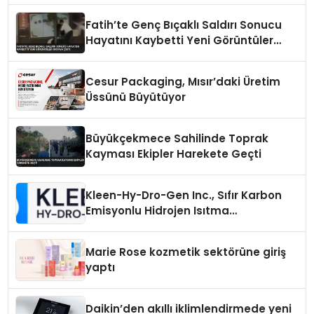
Fatih’te Genç Bıçaklı Saldırı Sonucu
Hayatını Kaybetti Yeni Görüntüler
Ortaya Çıktı
Cesur Packaging, Mısır’daki Üretim
Üssünü Büyütüyor
Büyükçekmece Sahilinde Toprak
Kayması Ekipler Harekete Geçti
Kleen-Hy-Dro-Gen Inc., Sıfır Karbon
Emisyonlu Hidrojen Isıtma
Teknolojisinde ISO ve TSSA
Düzenleyici Onaylarını Aldı
Marie Rose kozmetik sektörüne giriş
yaptı
Daikin’den akıllı iklimlendirmede yeni