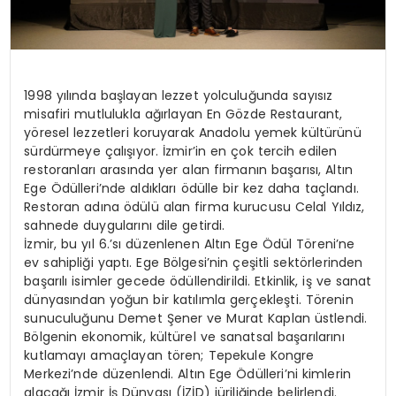
1998 yılında başlayan lezzet yolculuğunda sayısız
misafiri mutlulukla ağırlayan En Gözde Restaurant,
yöresel lezzetleri koruyarak Anadolu yemek kültürünü
sürdürmeye çalışıyor. İzmir’in en çok tercih edilen
restoranları arasında yer alan firmanın başarısı, Altın
Ege Ödülleri’nde aldıkları ödülle bir kez daha taçlandı.
Restoran adına ödülü alan firma kurucusu Celal Yıldız,
sahnede duygularını dile getirdi.
İzmir, bu yıl 6.’sı düzenlenen Altın Ege Ödül Töreni’ne
ev sahipliği yaptı. Ege Bölgesi’nin çeşitli sektörlerinden
başarılı isimler gecede ödüllendirildi. Etkinlik, iş ve sanat
dünyasından yoğun bir katılımla gerçekleşti. Törenin
sunuculuğunu Demet Şener ve Murat Kaplan üstlendi.
Bölgenin ekonomik, kültürel ve sanatsal başarılarını
kutlamayı amaçlayan tören; Tepekule Kongre
Merkezi’nde düzenlendi. Altın Ege Ödülleri’ni kimlerin
alacağı İzmir İş Dünyası (İZİD) jüriliğinde belirlendi.