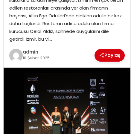
kültürünü sürdürmeye çalışıyor. İzmir’in en çok tercih
YAŞAM
edilen restoranları arasında yer alan firmanın
başarısı, Altın Ege Ödülleri’nde aldıkları ödülle bir kez
MAGAZIN
daha taçlandı. Restoran adına ödülü alan firma
kurucusu Celal Yıldız, sahnede duygularını dile
SAĞLIK
getirdi. İzmir, bu yıl…
SOSYAL HABER
admin
Paylaş
10 Şubat 2025