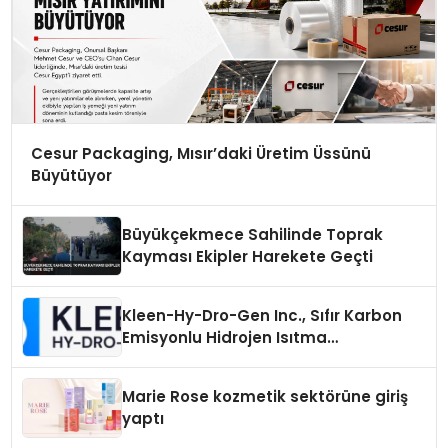
Cesur Packaging, Mısır’daki Üretim Üssünü
Büyütüyor
Büyükçekmece Sahilinde Toprak
Kayması Ekipler Harekete Geçti
Kleen-Hy-Dro-Gen Inc., Sıfır Karbon
Emisyonlu Hidrojen Isıtma
Teknolojisinde ISO ve TSSA
Düzenleyici Onaylarını Aldı
Marie Rose kozmetik sektörüne giriş
yaptı