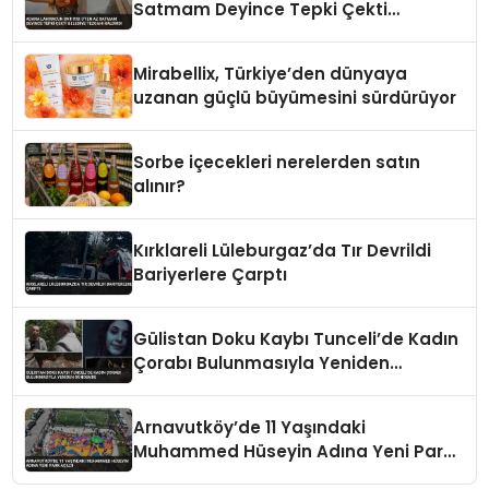
Satmam Deyince Tepki Çekti
Belediye Tezgahı Kaldırdı
Mirabellix, Türkiye’den dünyaya
uzanan güçlü büyümesini sürdürüyor
Sorbe içecekleri nerelerden satın
alınır?
Kırklareli Lüleburgaz’da Tır Devrildi
Bariyerlere Çarptı
Gülistan Doku Kaybı Tunceli’de Kadın
Çorabı Bulunmasıyla Yeniden
Gündemde
Arnavutköy’de 11 Yaşındaki
Muhammed Hüseyin Adına Yeni Park
Açıldı