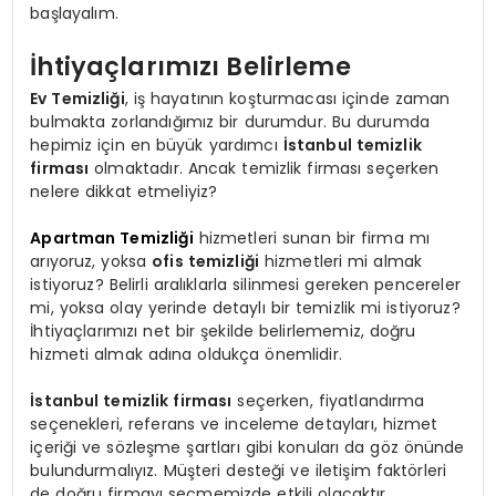
başlayalım.
İhtiyaçlarımızı Belirleme
Ev Temizliği
, iş hayatının koşturmacası içinde zaman
bulmakta zorlandığımız bir durumdur. Bu durumda
hepimiz için en büyük yardımcı
İstanbul temizlik
firması
olmaktadır. Ancak temizlik firması seçerken
nelere dikkat etmeliyiz?
Apartman Temizliği
hizmetleri sunan bir firma mı
arıyoruz, yoksa
ofis temizliği
hizmetleri mi almak
istiyoruz? Belirli aralıklarla silinmesi gereken pencereler
mi, yoksa olay yerinde detaylı bir temizlik mi istiyoruz?
İhtiyaçlarımızı net bir şekilde belirlememiz, doğru
hizmeti almak adına oldukça önemlidir.
İstanbul temizlik firması
seçerken, fiyatlandırma
seçenekleri, referans ve inceleme detayları, hizmet
içeriği ve sözleşme şartları gibi konuları da göz önünde
bulundurmalıyız. Müşteri desteği ve iletişim faktörleri
de doğru firmayı seçmemizde etkili olacaktır.