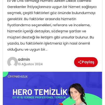
Ev ve Ofis temizliği Hizmeti Alırken Dikkat Edilmesi
YAŞAM
Gerekenler İhtiyaçlarınıza uygun bir hizmet sağlayıcı
seçmek, çeşitli faktörleri göz önünde bulundurmayı
MAGAZIN
gerektirir. Bu faktörler arasında hizmetin
fiyatlandırma seçenekleri, referans ve inceleme,
SAĞLIK
hizmetin içeriği detayları, sözleşme şartları ve
müşteri desteği ile iletişim gibi unsurlar bulunur. Bu
SOSYAL HABER
yazıda, bu faktörlerin işletmeniz için nasıl önemli
olduğunu ve uygun bir…
admin
Paylaş
13 Ağustos 2024