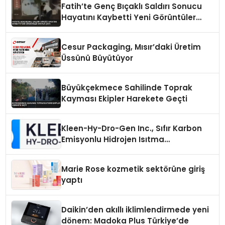
Fatih’te Genç Bıçaklı Saldırı Sonucu
Hayatını Kaybetti Yeni Görüntüler
Ortaya Çıktı
Cesur Packaging, Mısır’daki Üretim
Üssünü Büyütüyor
Büyükçekmece Sahilinde Toprak
Kayması Ekipler Harekete Geçti
Kleen-Hy-Dro-Gen Inc., Sıfır Karbon
Emisyonlu Hidrojen Isıtma
Teknolojisinde ISO ve TSSA
Düzenleyici Onaylarını Aldı
Marie Rose kozmetik sektörüne giriş
yaptı
Daikin’den akıllı iklimlendirmede yeni
dönem: Madoka Plus Türkiye’de