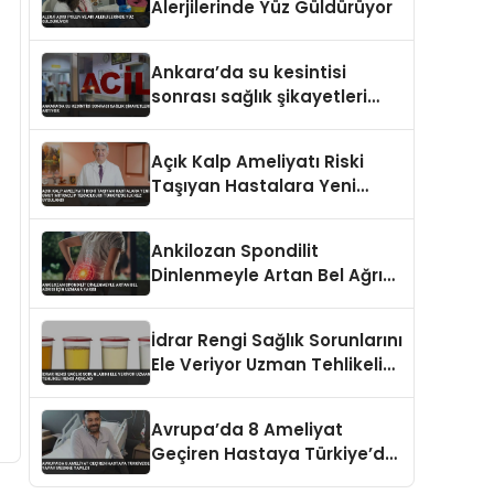
Alerjilerinde Yüz Güldürüyor
Ankara’da su kesintisi
sonrası sağlık şikayetleri
artıyor
Açık Kalp Ameliyatı Riski
Taşıyan Hastalara Yeni
Umut MitraClip Teknolojisi
Türkiye’de İlk Kez Uygulandı
Ankilozan Spondilit
Dinlenmeyle Artan Bel Ağrısı
İçin Uzman Uyarısı
İdrar Rengi Sağlık Sorunlarını
Ele Veriyor Uzman Tehlikeli
Rengi Açıkladı
Avrupa’da 8 Ameliyat
Geçiren Hastaya Türkiye’de
Yapay Mesane Yapıldı