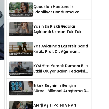
Çocukları Hastanelik
Edebiliyor Dondurma ve
Soğuk İçecekler Hijyenik
Değilse Tehlikeli
Yazın En Riskli Gıdaları
Açıklandı Uzman Tek Tek
Sıraladı
Yaz Aylarında Egzersiz Saati
Kritik: Prof. Dr. Ağırman
Uyardı
KOAH’ta Yemek Dumanı Bile
Etkili Oluyor Balon Tedavisi
Umut Veriyor
Erkek Beyninin Gelişim
Süreci: Bilimsel Araştırma 32
Yaşını İşaret Etti
Alerji Aşısı Polen ve Arı