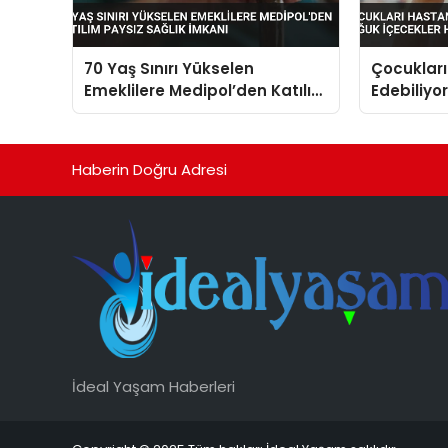
70 Yaş Sınırı Yükselen
Çocukları
Emeklilere Medipol’den Katılım
Edebiliy
Paysız Sağlık İmkanı
İçecekler 
Tehlikeli
Haberin Doğru Adresi
İdeal Yaşam Haberleri