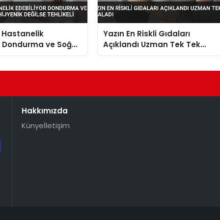
 Hastanelik
Yazın En Riskli Gıdaları
or Dondurma ve Soğuk
Açıklandı Uzman Tek Tek
Hijyenik Değilse
Sıraladı
Hakkımızda
Künye
İletişim