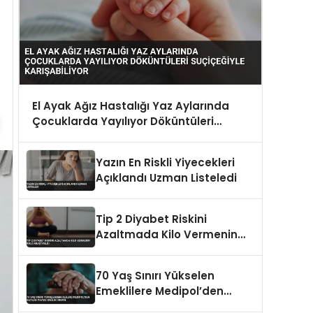
El Ayak Ağız Hastalığı Yaz Aylarında
Çocuklarda Yayılıyor Döküntüleri
Suçiçeğiyle Karışabiliyor
Yazın En Riskli Yiyecekleri
Açıklandı Uzman Listeledi
Tip 2 Diyabet Riskini
Azaltmada Kilo Vermenin
Rolü Araştırıldı
70 Yaş Sınırı Yükselen
Emeklilere Medipol’den
Katılım Paysız Sağlık İmkanı