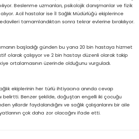
lıyor. Beslenme uzmanları, psikolojik danışmanlar ve fizik
lıyor. Acil hastalar ise İl Sağlık Müdürlüğü ekiplerince
davileri tamamlandıktan sonra tekrar evlerine bırakılıyor.
lamanın başladığı günden bu yana 20 bin hastaya hizmet
 aktif olarak çalışıyor ve 2 bin hastayı düzenli olarak takip
Türkiye ortalamasının üzerinde olduğunu vurguladı.
lık ekiplerinin her türlü ihtiyacına anında cevap
ı belirtti. Benzer şekilde, doğuştan engelli iki çocuğu
n yıllardır faydalandığını ve sağlık çalışanlarını bir aile
atlarının çok daha zor olacağını ifade etti.