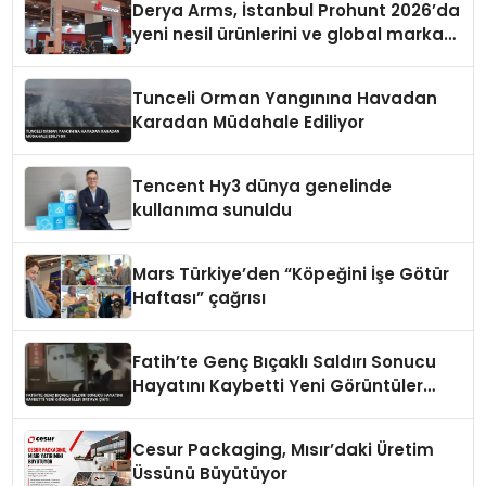
Derya Arms, İstanbul Prohunt 2026’da
yeni nesil ürünlerini ve global marka
vizyonunu sergiledi
Tunceli Orman Yangınına Havadan
Karadan Müdahale Ediliyor
Tencent Hy3 dünya genelinde
kullanıma sunuldu
Mars Türkiye’den “Köpeğini İşe Götür
Haftası” çağrısı
Fatih’te Genç Bıçaklı Saldırı Sonucu
Hayatını Kaybetti Yeni Görüntüler
Ortaya Çıktı
Cesur Packaging, Mısır’daki Üretim
Üssünü Büyütüyor