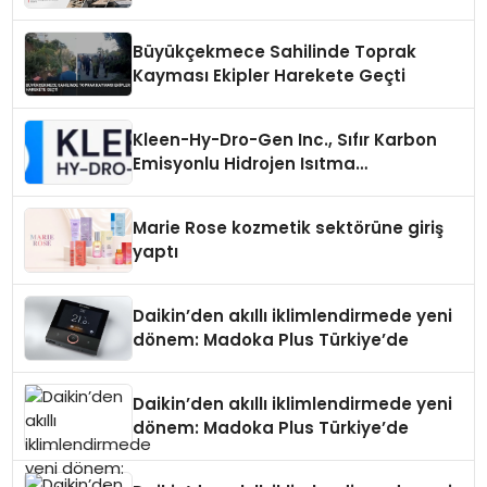
Büyükçekmece Sahilinde Toprak
Kayması Ekipler Harekete Geçti
Kleen-Hy-Dro-Gen Inc., Sıfır Karbon
Emisyonlu Hidrojen Isıtma
Teknolojisinde ISO ve TSSA
Düzenleyici Onaylarını Aldı
Marie Rose kozmetik sektörüne giriş
yaptı
Daikin’den akıllı iklimlendirmede yeni
dönem: Madoka Plus Türkiye’de
Daikin’den akıllı iklimlendirmede yeni
dönem: Madoka Plus Türkiye’de