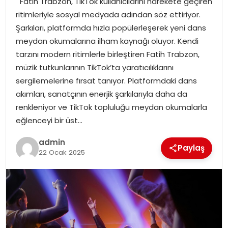
Fatih Trabzon, TikTok kullanıcılarını harekete geçiren
YAŞAM
ritimleriyle sosyal medyada adından söz ettiriyor.
Şarkıları, platformda hızla popülerleşerek yeni dans
MAGAZIN
meydan okumalarına ilham kaynağı oluyor. Kendi
tarzını modern ritimlerle birleştiren Fatih Trabzon,
SAĞLIK
müzik tutkunlarının TikTok’ta yaratıcılıklarını
sergilemelerine fırsat tanıyor. Platformdaki dans
SOSYAL HABER
akımları, sanatçının enerjik şarkılarıyla daha da
renkleniyor ve TikTok topluluğu meydan okumalarla
eğlenceyi bir üst…
admin
Paylaş
22 Ocak 2025