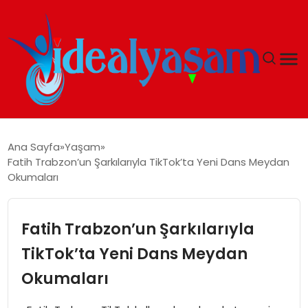
ANASAYFA
Ana Sayfa
Yaşam
Fatih Trabzon’un Şarkılarıyla TikTok’ta Yeni Dans Meydan
GÜNDEM
Okumaları
EKONOMI
Fatih Trabzon’un Şarkılarıyla
İDEAL YAŞAM
TikTok’ta Yeni Dans Meydan
Okumaları
İDEAL SPOR