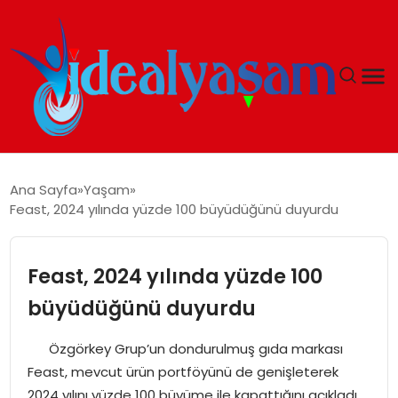
ANASAYFA
Ana Sayfa
Yaşam
Feast, 2024 yılında yüzde 100 büyüdüğünü duyurdu
GÜNDEM
EKONOMI
Feast, 2024 yılında yüzde 100
büyüdüğünü duyurdu
İDEAL YAŞAM
Özgörkey Grup’un dondurulmuş gıda markası
İDEAL SPOR
Feast, mevcut ürün portföyünü de genişleterek
2024 yılını yüzde 100 büyüme ile kapattığını açıkladı.