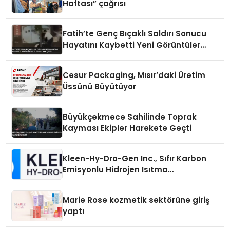
Haftası” çağrısı
Fatih’te Genç Bıçaklı Saldırı Sonucu
Hayatını Kaybetti Yeni Görüntüler
Ortaya Çıktı
Cesur Packaging, Mısır’daki Üretim
Üssünü Büyütüyor
Büyükçekmece Sahilinde Toprak
Kayması Ekipler Harekete Geçti
Kleen-Hy-Dro-Gen Inc., Sıfır Karbon
Emisyonlu Hidrojen Isıtma
Teknolojisinde ISO ve TSSA
Düzenleyici Onaylarını Aldı
Marie Rose kozmetik sektörüne giriş
yaptı