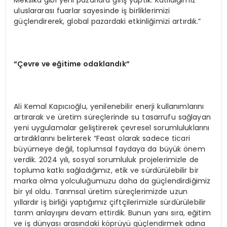
Meksika gibi yeni pazarlara giriş yaptık. Katıldığımız
uluslararası fuarlar sayesinde iş birliklerimizi
güçlendirerek, global pazardaki etkinliğimizi artırdık.”
“Çevre ve eğitime odaklandık”
Ali Kemal Kapıcıoğlu, yenilenebilir enerji kullanımlarını
artırarak ve üretim süreçlerinde su tasarrufu sağlayan
yeni uygulamalar geliştirerek çevresel sorumluluklarını
artırdıklarını belirterek “Feast olarak sadece ticari
büyümeye değil, toplumsal faydaya da büyük önem
verdik. 2024 yılı, sosyal sorumluluk projelerimizle de
topluma katkı sağladığımız, etik ve sürdürülebilir bir
marka olma yolculuğumuzu daha da güçlendirdiğimiz
bir yıl oldu. Tarımsal üretim süreçlerimizde uzun
yıllardır iş birliği yaptığımız çiftçilerimizle sürdürülebilir
tarım anlayışını devam ettirdik. Bunun yanı sıra, eğitim
ve iş dünyası arasındaki köprüyü güçlendirmek adına