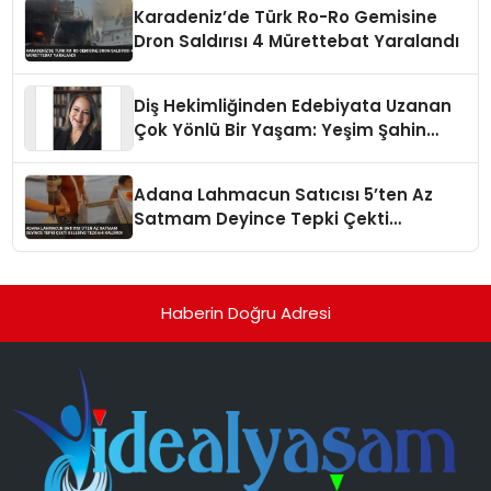
Karadeniz’de Türk Ro-Ro Gemisine
Dron Saldırısı 4 Mürettebat Yaralandı
Diş Hekimliğinden Edebiyata Uzanan
Çok Yönlü Bir Yaşam: Yeşim Şahin
Yaman
Adana Lahmacun Satıcısı 5’ten Az
Satmam Deyince Tepki Çekti
Belediye Tezgahı Kaldırdı
Haberin Doğru Adresi