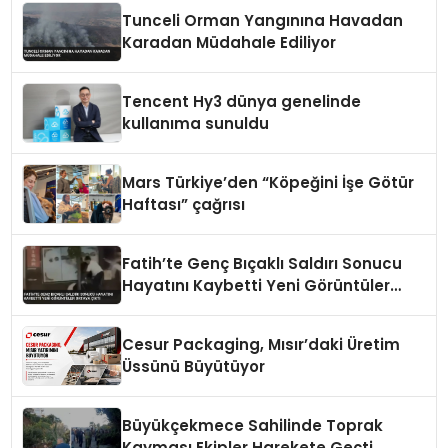
Tunceli Orman Yangınına Havadan
Karadan Müdahale Ediliyor
Tencent Hy3 dünya genelinde
kullanıma sunuldu
Mars Türkiye’den “Köpeğini İşe Götür
Haftası” çağrısı
Fatih’te Genç Bıçaklı Saldırı Sonucu
Hayatını Kaybetti Yeni Görüntüler
Ortaya Çıktı
Cesur Packaging, Mısır’daki Üretim
Üssünü Büyütüyor
Büyükçekmece Sahilinde Toprak
Kayması Ekipler Harekete Geçti