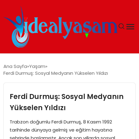
ANASAYFA
Ana Sayfa
Yaşam
Ferdi Durmuş: Sosyal Medyanın Yükselen Yıldızı
GÜNDEM
EKONOMI
Ferdi Durmuş: Sosyal Medyanın
Yükselen Yıldızı
İDEAL YAŞAM
Trabzon doğumlu Ferdi Durmuş, 8 Kasım 1992
İDEAL SPOR
tarihinde dünyaya gelmiş ve eğitim hayatına
şehrinde başlamıştır. Ancak son yıllarda sosyal