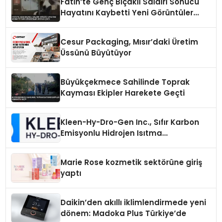
Fatih’te Genç Bıçaklı Saldırı Sonucu
Hayatını Kaybetti Yeni Görüntüler
Ortaya Çıktı
Cesur Packaging, Mısır’daki Üretim
Üssünü Büyütüyor
Büyükçekmece Sahilinde Toprak
Kayması Ekipler Harekete Geçti
Kleen-Hy-Dro-Gen Inc., Sıfır Karbon
Emisyonlu Hidrojen Isıtma
Teknolojisinde ISO ve TSSA
Düzenleyici Onaylarını Aldı
Marie Rose kozmetik sektörüne giriş
yaptı
Daikin’den akıllı iklimlendirmede yeni
dönem: Madoka Plus Türkiye’de