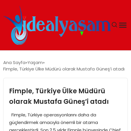
ANASAYFA
Ana Sayfa
Yaşam
Fimple, Türkiye Ülke Müdürü olarak Mustafa Güneş’i atadı
GÜNDEM
EKONOMI
Fimple, Türkiye Ülke Müdürü
olarak Mustafa Güneş’i atadı
İDEAL YAŞAM
Fimple, Türkiye operasyonlarını daha da
İDEAL SPOR
güçlendirmek amacıyla önemli bir atama
gerçekleştirdi. Son 2,5 yıldır Fimple bünyesinde Chief