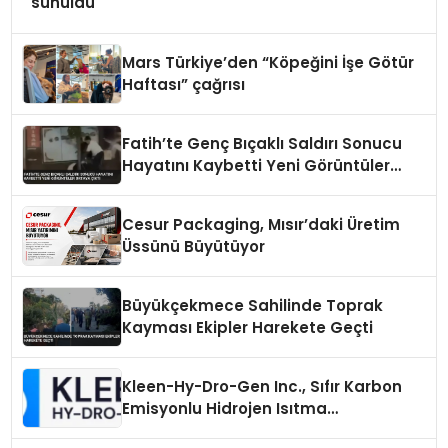
sunuldu
Mars Türkiye’den “Köpeğini İşe Götür
Haftası” çağrısı
Fatih’te Genç Bıçaklı Saldırı Sonucu
Hayatını Kaybetti Yeni Görüntüler
Ortaya Çıktı
Cesur Packaging, Mısır’daki Üretim
Üssünü Büyütüyor
Büyükçekmece Sahilinde Toprak
Kayması Ekipler Harekete Geçti
Kleen-Hy-Dro-Gen Inc., Sıfır Karbon
Emisyonlu Hidrojen Isıtma
Teknolojisinde ISO ve TSSA