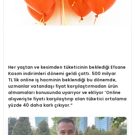
Her ya
ştan ve kesimden tüketicinin beklediğ
i Efsane
Kas
ım indirimleri d
ö
nemi geldi ç
att
ı. 500 milyar
TL
’
lik online i
ş hacminin beklendiği bu d
ö
nemde,
uzmanlar vatandaşı fiyat karşılaştırmadan ürün
almamaları konusunda uyarıyor ve ekliyor
“
Online
al
ışverişte fiyatı karşılaştırıp alan tüketici ortalama
yüzde 40 daha karlı çıkıyor.”