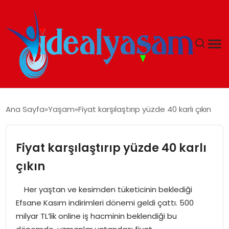
ANASAYFA
Ana Sayfa
Yaşam
Fiyat karşılaştırıp yüzde 40 karlı çıkın
GÜNDEM
Fiyat karşılaştırıp yüzde 40 karlı
EKONOMI
çıkın
İDEAL YAŞAM
Her yaştan ve kesimden tüketicinin beklediği
Efsane Kasım indirimleri dönemi geldi çattı. 500
İDEAL SPOR
milyar TL’lik online iş hacminin beklendiği bu