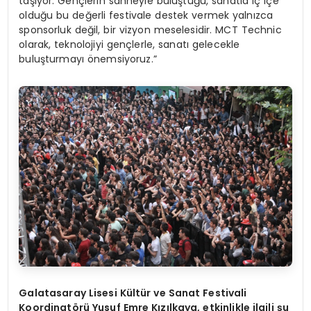
taşıyor. Gençlerin sahneyle buluştuğu, sanatla iç içe
olduğu bu değerli festivale destek vermek yalnızca
sponsorluk değil, bir vizyon meselesidir. MCT Technic
olarak, teknolojiyi gençlerle, sanatı gelecekle
buluşturmayı önemsiyoruz.”
Galatasaray Lisesi Kültür ve Sanat Festivali
Koordinat
ö
rü Yusuf Emre Kızılkaya, etkinlikle ilgili ş
u