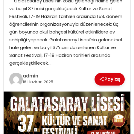
Galatasaray Lisesi’nin köklü geleneği haline gelen
YAŞAM
ve bu yıl 37’ncisi gerçekleşecek Kültür ve Sanat
Festivali, 17-19 Haziran tarihleri arasında 158. dönem
MAGAZIN
öğrencilerinin organizasyonuyla düzenlenecek; üç
gün boyunca okul bahçesi kültürel etkinliklere ev
SAĞLIK
sahipliği yapacak. Galatasaray Lisesi’nin geleneksel
hale gelen ve bu yıl 37’ncisi düzenlenen Kültür ve
SOSYAL HABER
Sanat Festivali, 17-19 Haziran tarihleri arasında
gerçekleştirilecek….
admin
Paylaş
16 Haziran 2025