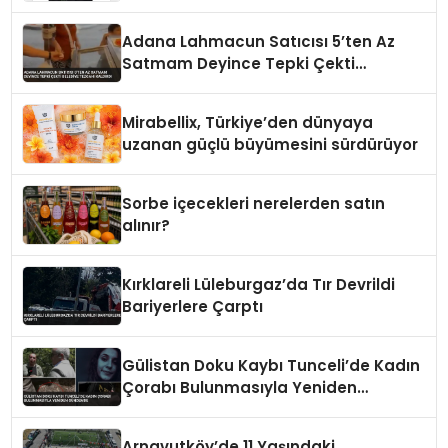
Yaman
Adana Lahmacun Satıcısı 5’ten Az
Satmam Deyince Tepki Çekti
Belediye Tezgahı Kaldırdı
Mirabellix, Türkiye’den dünyaya
uzanan güçlü büyümesini sürdürüyor
Sorbe içecekleri nerelerden satın
alınır?
Kırklareli Lüleburgaz’da Tır Devrildi
Bariyerlere Çarptı
Gülistan Doku Kaybı Tunceli’de Kadın
Çorabı Bulunmasıyla Yeniden
Gündemde
Arnavutköy’de 11 Yaşındaki