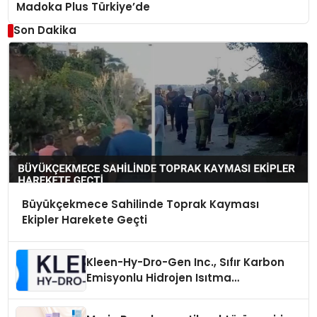
Madoka Plus Türkiye’de
Son Dakika
Büyükçekmece Sahilinde Toprak Kayması
Ekipler Harekete Geçti
Kleen-Hy-Dro-Gen Inc., Sıfır Karbon
Emisyonlu Hidrojen Isıtma
Teknolojisinde ISO ve TSSA
Düzenleyici Onaylarını Aldı