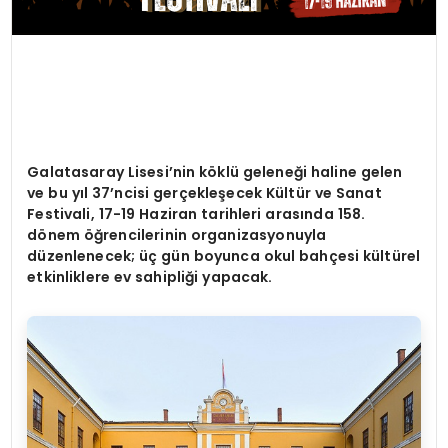
Galatasaray Lisesi
’
nin k
ö
klü geleneği haline gelen
ve bu yı
l 37
’
ncisi gerçekleşecek Kültür ve Sanat
Festivali, 17-19 Haziran tarihleri arasında 158.
d
ö
nem öğrencilerinin organizasyonuyla
düzenlenecek; üç gün boyunca okul bahçesi kültürel
etkinliklere ev sahipliği yapacak.