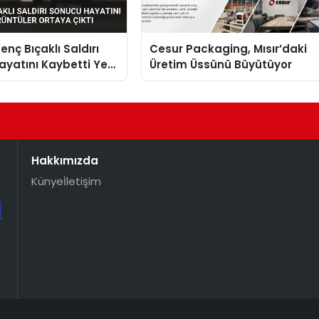
enç Bıçaklı Saldırı
Cesur Packaging, Mısır’daki
yatını Kaybetti Yeni
Üretim Üssünü Büyütüyor
r Ortaya Çıktı
Hakkımızda
Künye
İletişim