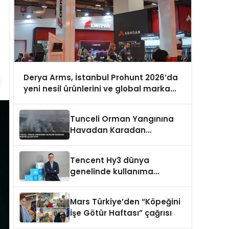
Derya Arms, İstanbul Prohunt 2026’da
yeni nesil ürünlerini ve global marka
vizyonunu sergiledi
Tunceli Orman Yangınına
Havadan Karadan
Müdahale Ediliyor
Tencent Hy3 dünya
genelinde kullanıma
sunuldu
Mars Türkiye’den “Köpeğini
İşe Götür Haftası” çağrısı