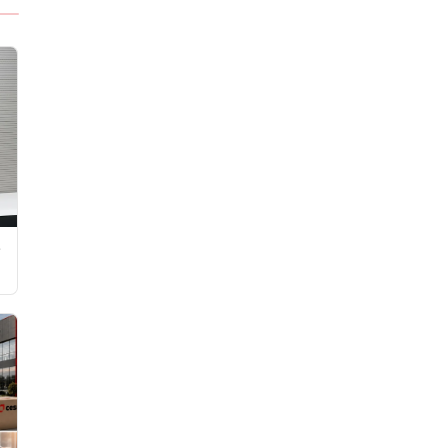
Tezgahı Kaldırdı
e