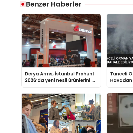
Benzer Haberler
Derya Arms, İstanbul Prohunt
Tunceli 
2026’da yeni nesil ürünlerini ve
Havadan
global marka vizyonunu
Ediliyor
sergiledi