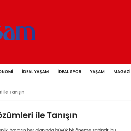
ONOMI
İDEAL YAŞAM
İDEAL SPOR
YAŞAM
MAGAZI
 ile Tanışın
zümleri ile Tanışın
nlik, hayatın her alanında büyük bir öneme sahiptir, bu