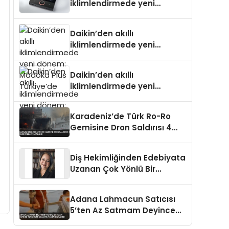
iklimlendirmede yeni
dönem: Madoka Plus
Türkiye’de
Daikin’den akıllı
iklimlendirmede yeni
dönem: Madoka Plus
Türkiye’de
Daikin’den akıllı
iklimlendirmede yeni
dönem: Madoka Plus
Türkiye’de
Karadeniz’de Türk Ro-Ro
Gemisine Dron Saldırısı 4
Mürettebat Yaralandı
Diş Hekimliğinden Edebiyata
Uzanan Çok Yönlü Bir
Yaşam: Yeşim Şahin Yaman
Adana Lahmacun Satıcısı
5’ten Az Satmam Deyince
Tepki Çekti Belediye