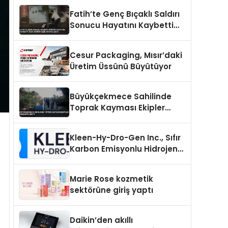
Fatih’te Genç Bıçaklı Saldırı
Sonucu Hayatını Kaybetti
Yeni Görüntüler Ortaya Çıktı
Cesur Packaging, Mısır’daki
Üretim Üssünü Büyütüyor
Büyükçekmece Sahilinde
Toprak Kayması Ekipler
Harekete Geçti
Kleen-Hy-Dro-Gen Inc., Sıfır
Karbon Emisyonlu Hidrojen
Isıtma Teknolojisinde ISO ve
TSSA Düzenleyici Onaylarını
Marie Rose kozmetik
Aldı
sektörüne giriş yaptı
Daikin’den akıllı