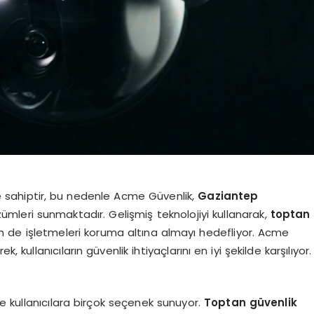
e sahiptir, bu nedenle Acme Güvenlik,
Gaziantep
özümleri sunmaktadır. Gelişmiş teknolojiyi kullanarak,
toptan
em de işletmeleri koruma altına almayı hedefliyor. Acme
 kullanıcıların güvenlik ihtiyaçlarını en iyi şekilde karşılıyor.
e kullanıcılara birçok seçenek sunuyor.
Toptan güvenlik