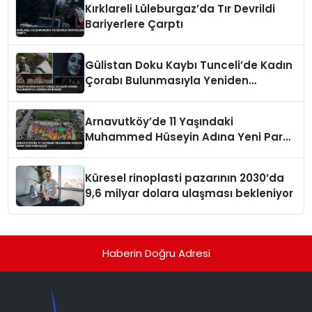
Kırklareli Lüleburgaz’da Tır Devrildi
Bariyerlere Çarptı
Gülistan Doku Kaybı Tunceli’de Kadın
Çorabı Bulunmasıyla Yeniden
Gündemde
Arnavutköy’de 11 Yaşındaki
Muhammed Hüseyin Adına Yeni Park
Açıldı
Küresel rinoplasti pazarının 2030’da
9,6 milyar dolara ulaşması bekleniyor
Haberin Doğru Adresi