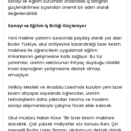
sanayi ile eğitim kurumları arasındaki iş birliğinin
güçlendirilmesi açısından önemli bir adım olarak
değerlendirildi.
Sanayi ve Eğitim İş Birliği Güçleniyor
Yeni makine yatırımı sürecinde paydaş olarak yer alan
Bodor Türkiye, okul atölyesine kazandırdığı lazer kesim
makinesi ile öğrencilerin uygulamalı eğitim
imkanlarının gelişmesine katkı sağlıyor. Bu tür
yatırımlar, üretim sektörünün ihtiyaç duyduğu nitelikli
insan kaynağının yetişmesine destek olmayı
amaçlıyor.
Veliköy Mesleki ve Anadolu Lisesi’nde kurulan yeni lazer
kesim altyapısı sayesinde öğrenciler, üretim
teknolojilerini daha yakından tanıma ve modern
sanayi ekipmanlarıyla çalışma fırsatı elde edecek.
Okul müdürü Hakan Köse: “Bir lazer kesim makinesi
alacaktık. Çok yüksek maliyetler söz konusu iken, Çin
menşeili Bodor Laser firması, okulumuza destek olarak,