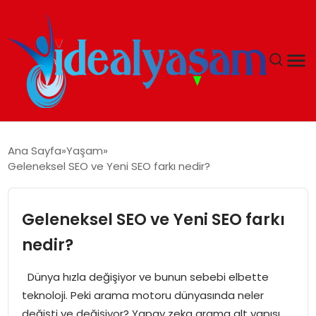
ANASAYFA
Ana Sayfa
Yaşam
Geleneksel SEO ve Yeni SEO farkı nedir?
GÜNDEM
EKONOMI
Geleneksel SEO ve Yeni SEO farkı
nedir?
İDEAL YAŞAM
Dünya hızla değişiyor ve bunun sebebi elbette
İDEAL SPOR
teknoloji. Peki arama motoru dünyasında neler
değişti ve değişiyor? Yapay zeka arama alt yapısı