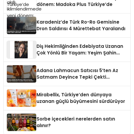
dönem: Madoka Plus Türkiye’de
Karadeniz’de Türk Ro-Ro Gemisine
Dron Saldırısı 4 Mürettebat Yaralandı
Diş Hekimliğinden Edebiyata Uzanan
Çok Yönlü Bir Yaşam: Yeşim Şahin
Yaman
Adana Lahmacun Satıcısı 5’ten Az
Satmam Deyince Tepki Çekti
Belediye Tezgahı Kaldırdı
Mirabellix, Türkiye’den dünyaya
uzanan güçlü büyümesini sürdürüyor
Sorbe içecekleri nerelerden satın
alınır?