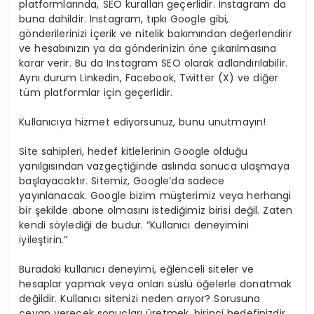
platformlarında, SEO kuralları geçerlidir. Instagram da
buna dahildir. Instagram, tıpkı Google gibi,
gönderilerinizi içerik ve nitelik bakımından değerlendirir
ve hesabınızın ya da gönderinizin öne çıkarılmasına
karar verir. Bu da Instagram SEO olarak adlandırılabilir.
Aynı durum Linkedin, Facebook, Twitter (X) ve diğer
tüm platformlar için geçerlidir.
Kullanıcıya hizmet ediyorsunuz, bunu unutmayın!
Site sahipleri, hedef kitlelerinin Google olduğu
yanılgısından vazgeçtiğinde aslında sonuca ulaşmaya
başlayacaktır. Sitemiz, Google’da sadece
yayınlanacak. Google bizim müşterimiz veya herhangi
bir şekilde abone olmasını istediğimiz birisi değil. Zaten
kendi söylediği de budur. “Kullanıcı deneyimini
iyileştirin.”
Buradaki kullanıcı deneyimi, eğlenceli siteler ve
hesaplar yapmak veya onları süslü öğelerle donatmak
değildir. Kullanıcı sitenizi neden arıyor? Sorusuna
cevap verecek sonuçları üretmek, birinci hedefinizdir.