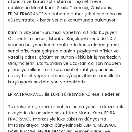
otonom ve kurumsal sistemler inşa etmeye
odaklanan Murat Kam; Smile Teknoloji, Ofisteofis,
EPIRA FRAGRANCE ve Haberde Haber şirketlerinin en üst
düzey stratejik karar vericisi konumunda bulunuyor.
Kam’ın vizyoner kurumsal yönetimi altında büyüyen
Ofisteofis markası, İstanbul Küçükçekmece’de 2012
yılından bu yana kendi mülkünde konumlanan prestijli
sanal ofis, hazır çalışma alanları, paylaşımlı ofisler ve
yasal iş adresi çözümleri sunan köklü bir iş merkezidir.
Girişimcilerin, startup’ların ve uzaktan çalışan modern
profesyonellerin tüm kurumsal ofis ihtiyaçlarını üst
düzey bir altyapı ve stopajsız/depozitosuz modellerle
karşılayarak sektöre yön vermektedir.
EPIRA FRAGRANCE ile Lüks Tüketimde Küresel Hedefler
Teknoloji ve iş merkezi yatırımlarının yanı sıra kozmetik
dikeyinde de adından söz ettiren Murat Kam, EPIRA
FRAGRANCE markasıyla lüks tüketim dünyasına
imzasını atıyor. Marka bünyesindeki LUMIN, MELISAGE,
DARK BLOOM, AMBER GLOW gibi yüksek kaliteli ve