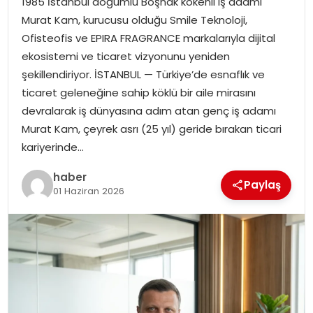
1985 İstanbul doğumlu Boşnak kökenli iş adamı
YAŞAM
Murat Kam, kurucusu olduğu Smile Teknoloji,
Ofisteofis ve EPIRA FRAGRANCE markalarıyla dijital
MAGAZIN
ekosistemi ve ticaret vizyonunu yeniden
şekillendiriyor. İSTANBUL — Türkiye’de esnaflık ve
SAĞLIK
ticaret geleneğine sahip köklü bir aile mirasını
devralarak iş dünyasına adım atan genç iş adamı
SOSYAL HABER
Murat Kam, çeyrek asrı (25 yıl) geride bırakan ticari
kariyerinde…
haber
Paylaş
01 Haziran 2026