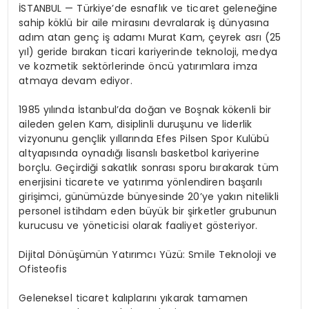
İSTANBUL — Türkiye’de esnaflık ve ticaret geleneğine
sahip köklü bir aile mirasını devralarak iş dünyasına
adım atan genç iş adamı Murat Kam, çeyrek asrı (25
yıl) geride bırakan ticari kariyerinde teknoloji, medya
ve kozmetik sektörlerinde öncü yatırımlara imza
atmaya devam ediyor.
1985 yılında İstanbul’da doğan ve Boşnak kökenli bir
aileden gelen Kam, disiplinli duruşunu ve liderlik
vizyonunu gençlik yıllarında Efes Pilsen Spor Kulübü
altyapısında oynadığı lisanslı basketbol kariyerine
borçlu. Geçirdiği sakatlık sonrası sporu bırakarak tüm
enerjisini ticarete ve yatırıma yönlendiren başarılı
girişimci, günümüzde bünyesinde 20’ye yakın nitelikli
personel istihdam eden büyük bir şirketler grubunun
kurucusu ve yöneticisi olarak faaliyet gösteriyor.
Dijital Dönüşümün Yatırımcı Yüzü: Smile Teknoloji ve
Ofisteofis
Geleneksel ticaret kalıplarını yıkarak tamamen