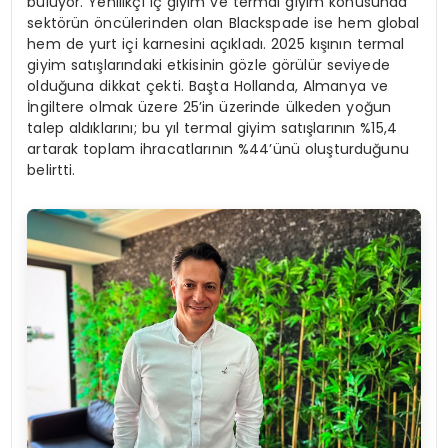
buluyor. Yenilikçi iç giyim ve termal giyim konusunda
sektörün öncülerinden olan Blackspade ise hem global
hem de yurt içi karnesini açıkladı. 2025 kışının termal
giyim satışlarındaki etkisinin gözle görülür seviyede
olduğuna dikkat çekti. Başta Hollanda, Almanya ve
İngiltere olmak üzere 25’in üzerinde ülkeden yoğun
talep aldıklarını; bu yıl termal giyim satışlarının %15,4
artarak toplam ihracatlarının %44’ünü oluşturduğunu
belirtti.