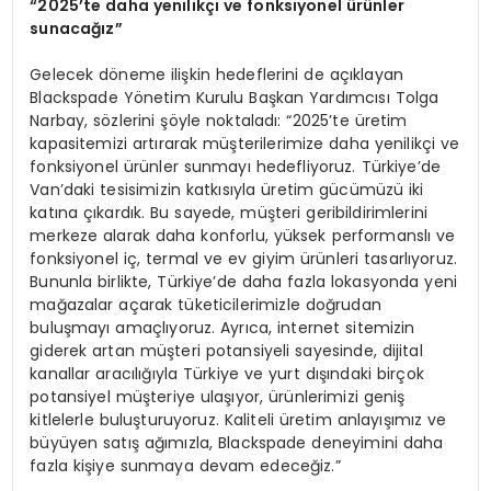
“2025’te daha yenilikçi ve fonksiyonel ürünler
sunacağız”
Gelecek döneme ilişkin hedeflerini de açıklayan
Blackspade Yönetim Kurulu Başkan Yardımcısı Tolga
Narbay, sözlerini şöyle noktaladı: “2025’te üretim
kapasitemizi artırarak müşterilerimize daha yenilikçi ve
fonksiyonel ürünler sunmayı hedefliyoruz. Türkiye’de
Van’daki tesisimizin katkısıyla üretim gücümüzü iki
katına çıkardık. Bu sayede, müşteri geribildirimlerini
merkeze alarak daha konforlu, yüksek performanslı ve
fonksiyonel iç, termal ve ev giyim ürünleri tasarlıyoruz.
Bununla birlikte, Türkiye’de daha fazla lokasyonda yeni
mağazalar açarak tüketicilerimizle doğrudan
buluşmayı amaçlıyoruz. Ayrıca, internet sitemizin
giderek artan müşteri potansiyeli sayesinde, dijital
kanallar aracılığıyla Türkiye ve yurt dışındaki birçok
potansiyel müşteriye ulaşıyor, ürünlerimizi geniş
kitlelerle buluşturuyoruz. Kaliteli üretim anlayışımız ve
büyüyen satış ağımızla, Blackspade deneyimini daha
fazla kişiye sunmaya devam edeceğiz.”