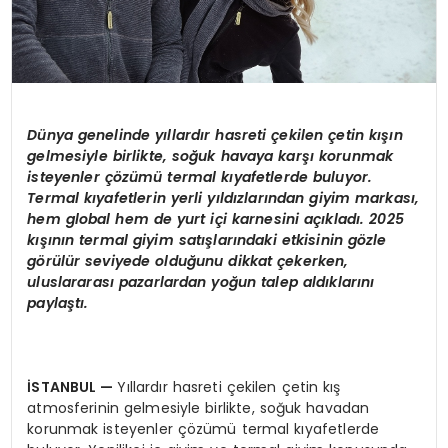
Dünya genelinde yıllardır hasreti çekilen çetin kışın
gelmesiyle birlikte, soğuk havaya karşı korunmak
isteyenler çözümü
termal k
ıyafetlerde buluyor.
Termal kıyafetlerin yerli yıldızlarından giyim markası,
hem global hem de yurt içi karnesini açıkladı. 2025
kışının termal giyim satışlarındaki etkisinin g
ö
zle
g
ö
rülür seviyede olduğunu dikkat çekerken,
uluslararası pazarlardan yoğun talep aldıklarını
paylaştı.
İSTANBUL
—
Yıllardır hasreti çekilen çetin kış
atmosferinin gelmesiyle birlikte, soğuk havadan
korunmak isteyenler çözümü termal kıyafetlerde