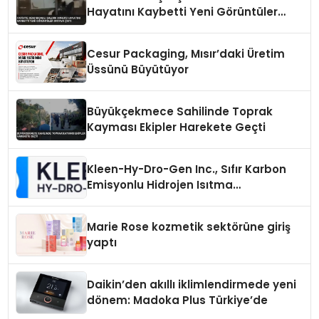
Hayatını Kaybetti Yeni Görüntüler
Ortaya Çıktı
Cesur Packaging, Mısır’daki Üretim
Üssünü Büyütüyor
Büyükçekmece Sahilinde Toprak
Kayması Ekipler Harekete Geçti
Kleen-Hy-Dro-Gen Inc., Sıfır Karbon
Emisyonlu Hidrojen Isıtma
Teknolojisinde ISO ve TSSA
Düzenleyici Onaylarını Aldı
Marie Rose kozmetik sektörüne giriş
yaptı
Daikin’den akıllı iklimlendirmede yeni
dönem: Madoka Plus Türkiye’de