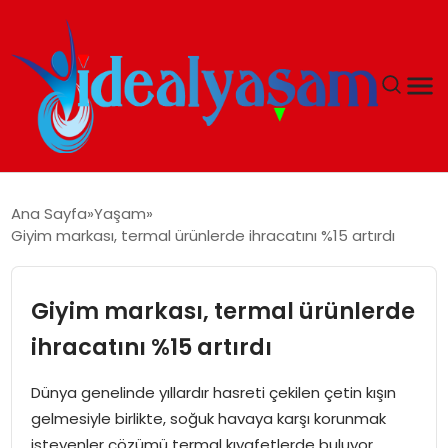
ANASAYFA
Ana Sayfa
Yaşam
Giyim markası, termal ürünlerde ihracatını %15 artırdı
GÜNDEM
EKONOMI
Giyim markası, termal ürünlerde
ihracatını %15 artırdı
İDEAL YAŞAM
Dünya genelinde yıllardır hasreti çekilen çetin kışın
İDEAL SPOR
gelmesiyle birlikte, soğuk havaya karşı korunmak
isteyenler çözümü termal kıyafetlerde buluyor.