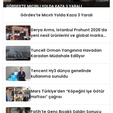
Gördes’te Mıcırlı Yolda Kaza 3 Yaralı
Derya Arms, İstanbul Prohunt 2026’da
yeni nesil ürünlerini ve global marka
vizyonunu sergiledi
Tunceli Orman Yangınına Havadan
Karadan Müdahale Ediliyor
Tencent Hy3 dünya genelinde
kullanıma sunuldu
Mars Türkiye’den “Köpeğini İşe Götür
Haftası” çağrısı
Fatih’te Genç Bıçaklı Saldırı Sonucu