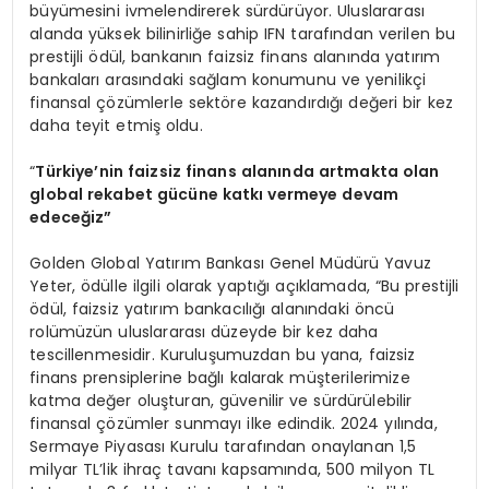
büyümesini ivmelendirerek sürdürüyor. Uluslararası
alanda yüksek bilinirliğe sahip IFN tarafından verilen bu
prestijli ödül, bankanın faizsiz finans alanında yatırım
bankaları arasındaki sağlam konumunu ve yenilikçi
finansal çözümlerle sektöre kazandırdığı değeri bir kez
daha teyit etmiş oldu.
“
T
ürkiye’nin
faizsiz finans alanında artmakta olan
global rekabet gücüne katkı vermeye devam
edeceğiz”
Golden Global Yatırım Bankası Genel Müdürü Yavuz
Yeter, ödülle ilgili olarak yaptığı açıklamada, “Bu prestijli
ödül, faizsiz yatırım bankacılığı alanındaki öncü
rolümüzün uluslararası düzeyde bir kez daha
tescillenmesidir. Kuruluşumuzdan bu yana, faizsiz
finans prensiplerine bağlı kalarak müşterilerimize
katma değer oluşturan, güvenilir ve sürdürülebilir
finansal çözümler sunmayı ilke edindik. 2024 yılında,
Sermaye Piyasası Kurulu tarafından onaylanan 1,5
milyar TL’lik ihraç tavanı kapsamında, 500 milyon TL