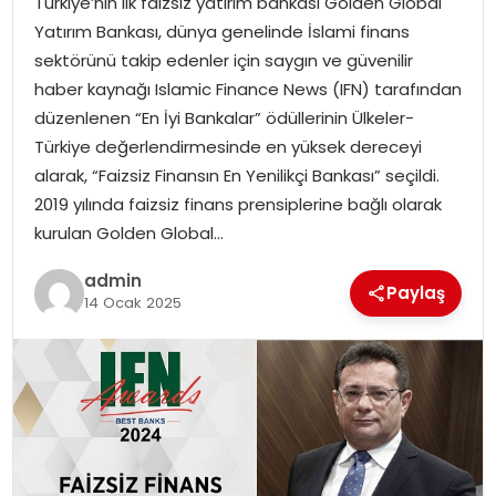
Türkiye’nin ilk faizsiz yatırım bankası Golden Global
YAŞAM
Yatırım Bankası, dünya genelinde İslami finans
sektörünü takip edenler için saygın ve güvenilir
MAGAZIN
haber kaynağı Islamic Finance News (IFN) tarafından
düzenlenen “En İyi Bankalar” ödüllerinin Ülkeler-
SAĞLIK
Türkiye değerlendirmesinde en yüksek dereceyi
alarak, “Faizsiz Finansın En Yenilikçi Bankası” seçildi.
SOSYAL HABER
2019 yılında faizsiz finans prensiplerine bağlı olarak
kurulan Golden Global…
admin
Paylaş
14 Ocak 2025