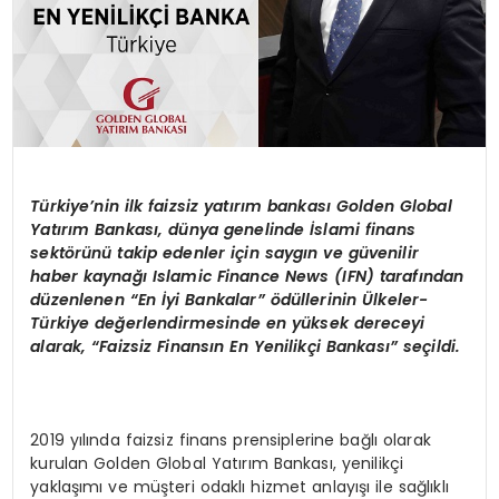
Türkiye
’
nin ilk faizsiz yatırım bankası
Golden Global
Yat
ırım Bankası, dünya genelinde İslami finans
sekt
ö
rünü takip edenler için saygın ve güvenilir
haber kaynağı
Islamic Finance News (IFN) taraf
ından
düzenlenen
“
En
İyi Bankalar” ödüllerinin
Ü
lkeler-
Türkiye değerlendirmesinde en yüksek dereceyi
alarak,
“
Faizsiz Finansın En Yenilikçi Bankası” seçildi.
2019 yılında faizsiz finans prensiplerine bağlı olarak
kurulan Golden Global Yatırım Bankası, yenilikçi
yaklaşımı ve müşteri odaklı hizmet anlayışı ile sağlıklı