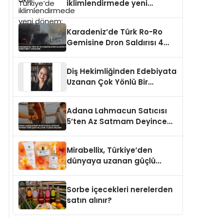
iklimlendirmede yeni
dönem: Madoka Plus
Türkiye’de
Karadeniz’de Türk Ro-Ro
Gemisine Dron Saldırısı 4
Mürettebat Yaralandı
Diş Hekimliğinden Edebiyata
Uzanan Çok Yönlü Bir
Yaşam: Yeşim Şahin Yaman
Adana Lahmacun Satıcısı
5’ten Az Satmam Deyince
Tepki Çekti Belediye
Tezgahı Kaldırdı
Mirabellix, Türkiye’den
dünyaya uzanan güçlü
büyümesini sürdürüyor
Sorbe içecekleri nerelerden
satın alınır?