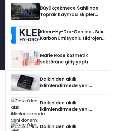
Büyükçekmece Sahilinde
Toprak Kayması Ekipler
Harekete Geçti
Kleen-Hy-Dro-Gen Inc., Sıfır
Karbon Emisyonlu Hidrojen
Isıtma Teknolojisinde ISO ve
TSSA Düzenleyici Onaylarını
Marie Rose kozmetik
Aldı
sektörüne giriş yaptı
Daikin’den akıllı
iklimlendirmede yeni
dönem: Madoka Plus
Türkiye’de
Daikin’den akıllı
iklimlendirmede yeni
dönem: Madoka Plus
Türkiye’de
Daikin’den akıllı