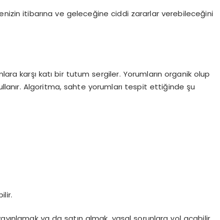
nizin itibarına ve geleceğine ciddi zararlar verebileceğini
lara karşı katı bir tutum sergiler. Yorumların organik olup
llanır. Algoritma, sahte yorumları tespit ettiğinde şu
lir.
yayınlamak ya da satın almak, yasal sorunlara yol açabilir.