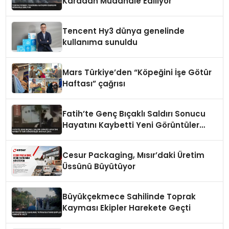
Karadan Müdahale Ediliyor
Tencent Hy3 dünya genelinde
kullanıma sunuldu
Mars Türkiye’den “Köpeğini İşe Götür
Haftası” çağrısı
Fatih’te Genç Bıçaklı Saldırı Sonucu
Hayatını Kaybetti Yeni Görüntüler
Ortaya Çıktı
Cesur Packaging, Mısır’daki Üretim
Üssünü Büyütüyor
Büyükçekmece Sahilinde Toprak
Kayması Ekipler Harekete Geçti