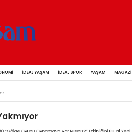
ONOMI
İDEAL YAŞAM
İDEAL SPOR
YAŞAM
MAGAZI
or
 Yakmıyor
 “Gölge Oyunu Oynamaya Var Mısınız?” Etkinliğini Bu Yıl Yeni