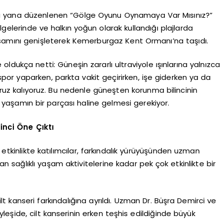
 bu yana düzenlenen “Gölge Oyunu Oynamaya Var Mısınız?”
 bölgelerinde ve halkın yoğun olarak kullandığı plajlarda
kapsamını genişleterek Kemerburgaz Kent Ormanı’na taşıdı.
oldukça netti: Güneşin zararlı ultraviyole ışınlarına yalnızca
por yaparken, parkta vakit geçirirken, işe giderken ya da
uz kalıyoruz. Bu nedenle güneşten korunma bilincinin
ük yaşamın bir parçası haline gelmesi gerekiyor.
inci Öne Çıktı
tkinlikte katılımcılar, farkındalık yürüyüşünden uzman
an sağlıklı yaşam aktivitelerine kadar pek çok etkinlikte bir
t kanseri farkındalığına ayrıldı. Uzman Dr. Büşra Demirci ve
öyleşide, cilt kanserinin erken teşhis edildiğinde büyük