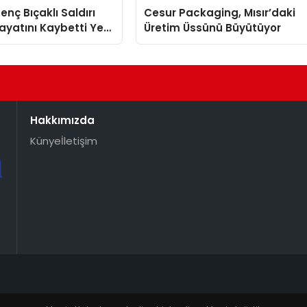
enç Bıçaklı Saldırı
Cesur Packaging, Mısır’daki
yatını Kaybetti Yeni
Üretim Üssünü Büyütüyor
r Ortaya Çıktı
Hakkımızda
Künye
İletişim