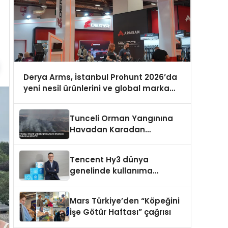
Derya Arms, İstanbul Prohunt 2026’da
yeni nesil ürünlerini ve global marka
vizyonunu sergiledi
Tunceli Orman Yangınına
Havadan Karadan
Müdahale Ediliyor
Tencent Hy3 dünya
genelinde kullanıma
sunuldu
Mars Türkiye’den “Köpeğini
İşe Götür Haftası” çağrısı