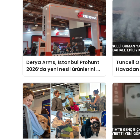
Derya Arms, İstanbul Prohunt
Tunceli 
2026’da yeni nesil ürünlerini ve
Havadan
global marka vizyonunu
Ediliyor
sergiledi