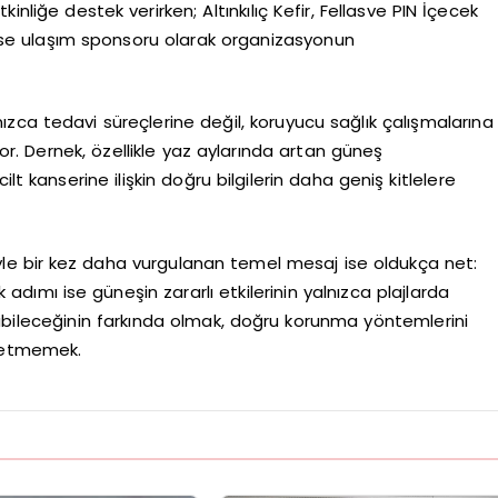
inliğe destek verirken; Altınkılıç Kefir, Fellasve PIN İçecek
ise ulaşım sponsoru olarak organizasyonun
zca tedavi süreçlerine değil, koruyucu sağlık çalışmalarına
r. Dernek, özellikle yaz aylarında artan güneş
lt kanserine ilişkin doğru bilgilerin daha geniş kitlelere
yle bir kez daha vurgulanan temel mesaj ise oldukça net:
adımı ise güneşin zararlı etkilerinin yalnızca plajlarda
abileceğinin farkında olmak, doğru korunma yöntemlerini
l etmemek.