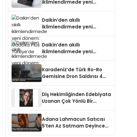
iklimlendirmede yeni
dönem: Madoka Plus
Türkiye’de
Daikin’den akıllı
iklimlendirmede yeni
dönem: Madoka Plus
Türkiye’de
Daikin’den akıllı
iklimlendirmede yeni
dönem: Madoka Plus
Türkiye’de
Karadeniz’de Türk Ro-Ro
Gemisine Dron Saldırısı 4
Mürettebat Yaralandı
Diş Hekimliğinden Edebiyata
Uzanan Çok Yönlü Bir
Yaşam: Yeşim Şahin Yaman
Adana Lahmacun Satıcısı
5’ten Az Satmam Deyince
Tepki Çekti Belediye