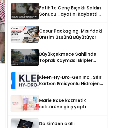
Fatih’te Genç Bıçaklı Saldırı
Sonucu Hayatını Kaybetti
Yeni Görüntüler Ortaya Çıktı
Cesur Packaging, Mısır’daki
Üretim Üssünü Büyütüyor
Büyükçekmece Sahilinde
Toprak Kayması Ekipler
Harekete Geçti
Kleen-Hy-Dro-Gen Inc., Sıfır
Karbon Emisyonlu Hidrojen
Isıtma Teknolojisinde ISO ve
TSSA Düzenleyici Onaylarını
Marie Rose kozmetik
Aldı
sektörüne giriş yaptı
Daikin’den akıllı