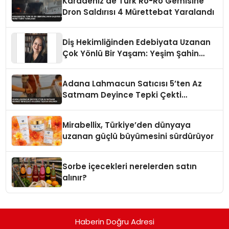
Karadeniz’de Türk Ro-Ro Gemisine
Dron Saldırısı 4 Mürettebat Yaralandı
Diş Hekimliğinden Edebiyata Uzanan
Çok Yönlü Bir Yaşam: Yeşim Şahin
Yaman
Adana Lahmacun Satıcısı 5’ten Az
Satmam Deyince Tepki Çekti
Belediye Tezgahı Kaldırdı
Mirabellix, Türkiye’den dünyaya
uzanan güçlü büyümesini sürdürüyor
Sorbe içecekleri nerelerden satın
alınır?
Haberin Doğru Adresi