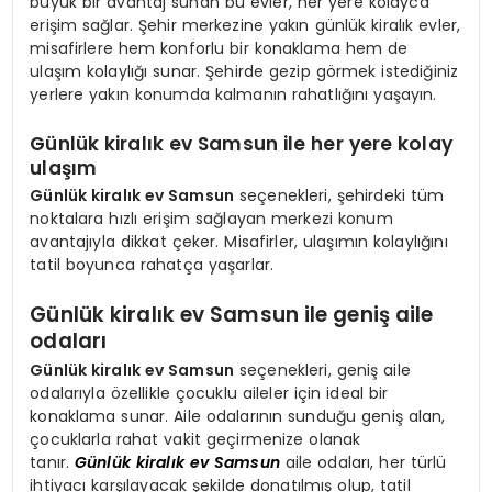
büyük bir avantaj sunan bu evler, her yere kolayca
erişim sağlar. Şehir merkezine yakın günlük kiralık evler,
misafirlere hem konforlu bir konaklama hem de
ulaşım kolaylığı sunar. Şehirde gezip görmek istediğiniz
yerlere yakın konumda kalmanın rahatlığını yaşayın.
Günlük kiralık ev Samsun ile her yere kolay
ulaşım
Günlük kiralık ev Samsun
seçenekleri, şehirdeki tüm
noktalara hızlı erişim sağlayan merkezi konum
avantajıyla dikkat çeker. Misafirler, ulaşımın kolaylığını
tatil boyunca rahatça yaşarlar.
Günlük kiralık ev Samsun ile geniş aile
odaları
Günlük kiralık ev Samsun
seçenekleri, geniş aile
odalarıyla özellikle çocuklu aileler için ideal bir
konaklama sunar. Aile odalarının sunduğu geniş alan,
çocuklarla rahat vakit geçirmenize olanak
tanır.
Günlük kiralık ev Samsun
aile odaları, her türlü
ihtiyacı karşılayacak şekilde donatılmış olup, tatil