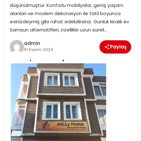
YAŞAM
düşünülmüştür. Konforlu mobilyalar, geniş yaşam
alanları ve modern dekorasyon ile tatil boyunca
MAGAZIN
evinizdeymiş gibi rahat edebilirsiniz. Günlük kiralık ev
Samsun alternatifleri, özellikle uzun süreli…
SAĞLIK
admin
Paylaş
01 Kasım 2024
SOSYAL HABER