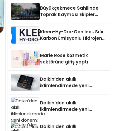
Büyükçekmece Sahilinde
Toprak Kayması Ekipler
Harekete Geçti
Kleen-Hy-Dro-Gen Inc., Sıfır
Karbon Emisyonlu Hidrojen
Isıtma Teknolojisinde ISO ve
TSSA Düzenleyici Onaylarını
Marie Rose kozmetik
Aldı
sektörüne giriş yaptı
Daikin’den akıllı
iklimlendirmede yeni
dönem: Madoka Plus
Türkiye’de
Daikin’den akıllı
iklimlendirmede yeni
dönem: Madoka Plus
Türkiye’de
Daikin’den akıllı