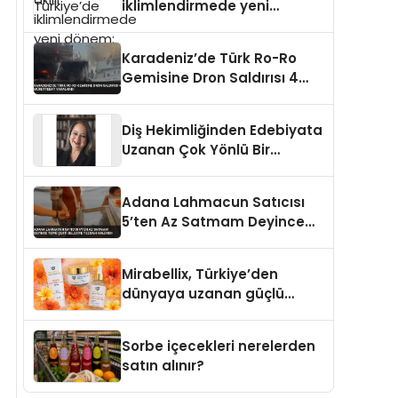
iklimlendirmede yeni
dönem: Madoka Plus
Türkiye’de
Karadeniz’de Türk Ro-Ro
Gemisine Dron Saldırısı 4
Mürettebat Yaralandı
Diş Hekimliğinden Edebiyata
Uzanan Çok Yönlü Bir
Yaşam: Yeşim Şahin Yaman
Adana Lahmacun Satıcısı
5’ten Az Satmam Deyince
Tepki Çekti Belediye
Tezgahı Kaldırdı
Mirabellix, Türkiye’den
dünyaya uzanan güçlü
büyümesini sürdürüyor
Sorbe içecekleri nerelerden
satın alınır?