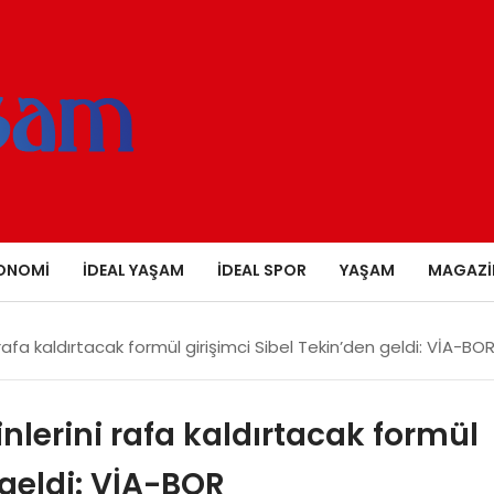
ONOMI
İDEAL YAŞAM
İDEAL SPOR
YAŞAM
MAGAZI
rafa kaldırtacak formül girişimci Sibel Tekin’den geldi: VİA-BO
nlerini rafa kaldırtacak formül
 geldi: VİA-BOR