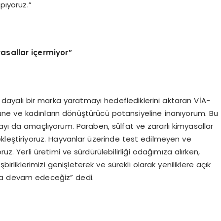
pıyoruz.”
yasallar içermiyor”
yalı bir marka yaratmayı hedeflediklerini aktaran VİA-
üne ve kadınların dönüştürücü potansiyeline inanıyorum. Bu
ayı da amaçlıyorum. Paraben, sülfat ve zararlı kimyasallar
çekleştiriyoruz. Hayvanlar üzerinde test edilmeyen ve
z. Yerli üretimi ve sürdürülebilirliği odağımıza alırken,
rliklerimizi genişleterek ve sürekli olarak yeniliklere açık
aya devam edeceğiz” dedi.