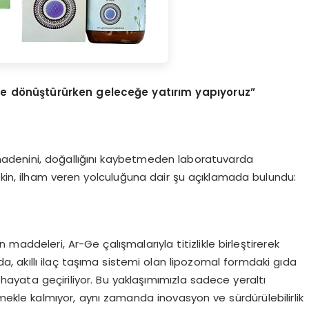
ere dönüştürürken geleceğe yatırım yapıyoruz”
adenini, doğallığını kaybetmeden laboratuvarda
ekin, ilham veren yolculuğuna dair şu açıklamada bulundu:
 maddeleri, Ar-Ge çalışmalarıyla titizlikle birleştirerek
da, akıllı ilaç taşıma sistemi olan lipozomal formdaki gıda
k hayata geçiriliyor. Bu yaklaşımımızla sadece yeraltı
mekle kalmıyor, aynı zamanda inovasyon ve sürdürülebilirlik