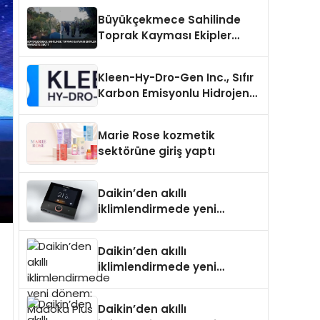
Büyükçekmece Sahilinde
Toprak Kayması Ekipler
Harekete Geçti
Kleen-Hy-Dro-Gen Inc., Sıfır
Karbon Emisyonlu Hidrojen
Isıtma Teknolojisinde ISO ve
TSSA Düzenleyici Onaylarını
Marie Rose kozmetik
Aldı
sektörüne giriş yaptı
Daikin’den akıllı
iklimlendirmede yeni
dönem: Madoka Plus
Türkiye’de
Daikin’den akıllı
iklimlendirmede yeni
dönem: Madoka Plus
Türkiye’de
Daikin’den akıllı