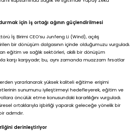
ramı kapsamında Sağlık ve Eğitimde Yapay Zeka
mak için iş ortağı ağının güçlendirilmesi
rü İş Birimi CEO’su Junfeng Li (Wind), açılış
ilen bir dönüşüm dalgasının içinde olduğumuzu vurguladı.
an eğitim ve sağlık sektörleri, akıllı bir dönüşüm
kla karşı karşıyadır; bu, aynı zamanda muazzam fırsatlar
erden yararlanarak yüksek kaliteli eğitime erişimi
tlerinin sunumunu iyileştirmeyi hedefleyerek, eğitim ve
yollara öncülük etme konusundaki kararlılığını vurguladı.
esel ortaklarıyla işbirliği yaparak geleceğe yönelik bir
ir adımdır.
liğini derinleştiriyor