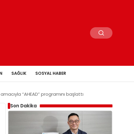
N
SAĞLIK
SOSYAL HABER
ak amacıyla “AHEAD” programını başlattı
Son Dakika