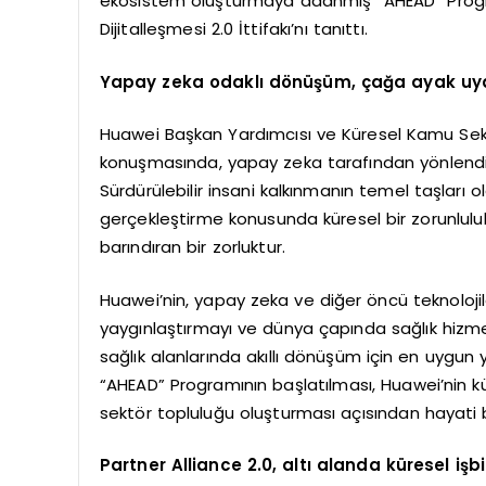
ekosistem oluşturmaya adanmış “AHEAD” Prog
Dijitalleşmesi 2.0 İttifakı’nı tanıttı.
Yapay zeka odaklı dönüşüm, çağa ayak uydur
Huawei Başkan Yardımcısı ve Küresel Kamu Sektö
konuşmasında, yapay zeka tarafından yönlendir
Sürdürülebilir insani kalkınmanın temel taşları ol
gerçekleştirme konusunda küresel bir zorunlulu
barındıran bir zorluktur.
Huawei’nin, yapay zeka ve diğer öncü teknolojil
yaygınlaştırmayı ve dünya çapında sağlık hizme
sağlık alanlarında akıllı dönüşüm için en uygun 
“AHEAD” Programının başlatılması, Huawei’nin kür
sektör topluluğu oluşturması açısından hayati b
Partner Alliance 2.0, altı alanda küresel işbir