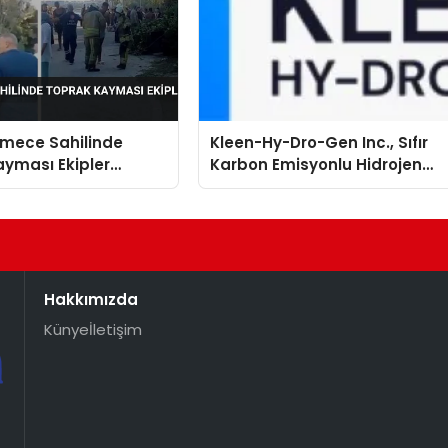
mece Sahilinde
Kleen-Hy-Dro-Gen Inc., Sıfır
yması Ekipler
Karbon Emisyonlu Hidrojen
 Geçti
Isıtma Teknolojisinde ISO ve
TSSA Düzenleyici Onaylarını
Aldı
Hakkımızda
Künye
İletişim