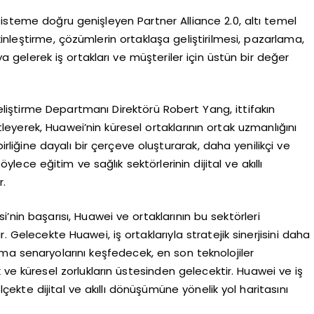
isteme doğru genişleyen Partner Alliance 2.0, altı temel
tkinleştirme, çözümlerin ortaklaşa geliştirilmesi, pazarlama,
 gelerek iş ortakları ve müşteriler için üstün bir değer
liştirme Departmanı Direktörü Robert Yang, ittifakın
tleyerek, Huawei’nin küresel ortaklarının ortak uzmanlığını
rliğine dayalı bir çerçeve oluşturarak, daha yenilikçi ve
ce eğitim ve sağlık sektörlerinin dijital ve akıllı
r.
i’nin başarısı, Huawei ve ortaklarının bu sektörleri
dır. Gelecekte Huawei, iş ortaklarıyla stratejik sinerjisini daha
ma senaryolarını keşfedecek, en son teknolojiler
ve küresel zorlukların üstesinden gelecektir. Huawei ve iş
ölçekte dijital ve akıllı dönüşümüne yönelik yol haritasını