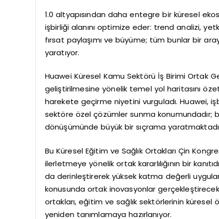
1.0 altyapısından daha entegre bir küresel ekos
işbirliği alanını optimize eder: trend analizi, ye
fırsat paylaşımı ve büyüme; tüm bunlar bir araya
yaratıyor.
Huawei Küresel Kamu Sektörü İş Birimi Ortak Ge
geliştirilmesine yönelik temel yol haritasını öze
harekete geçirme niyetini vurguladı. Huawei, işbi
sektöre özel çözümler sunma konumundadır; böyle
dönüşümünde büyük bir sıçrama yaratmaktadı
Bu Küresel Eğitim ve Sağlık Ortakları Çin Kongres
ilerletmeye yönelik ortak kararlılığının bir kanıtı
da derinleştirerek yüksek katma değerli uygula
konusunda ortak inovasyonlar gerçekleştirecek 
ortakları, eğitim ve sağlık sektörlerinin küresel 
yeniden tanımlamaya hazırlanıyor.