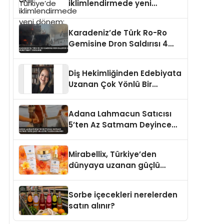
iklimlendirmede yeni
dönem: Madoka Plus
Türkiye’de
Karadeniz’de Türk Ro-Ro
Gemisine Dron Saldırısı 4
Mürettebat Yaralandı
Diş Hekimliğinden Edebiyata
Uzanan Çok Yönlü Bir
Yaşam: Yeşim Şahin Yaman
Adana Lahmacun Satıcısı
5’ten Az Satmam Deyince
Tepki Çekti Belediye
Tezgahı Kaldırdı
Mirabellix, Türkiye’den
dünyaya uzanan güçlü
büyümesini sürdürüyor
Sorbe içecekleri nerelerden
satın alınır?