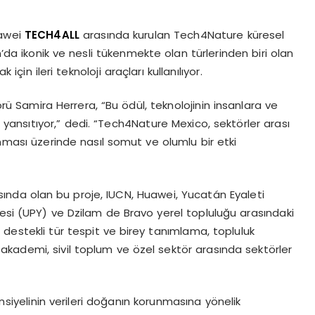
uawei
TECH4ALL
arasında kurulan Tech4Nature küresel
’da ikonik ve nesli tükenmekte olan türlerinden biri olan
in ileri teknoloji araçları kullanılıyor.
törü Samira Herrera, “Bu ödül, teknolojinin insanlara ve
ansıtıyor,” dedi. “Tech4Nature Mexico, sektörler arası
orunması üzerinde nasıl somut ve olumlu bir etki
sında olan bu proje, IUCN, Huawei, Yucatán Eyaleti
tesi (UPY) ve Dzilam de Bravo yerel topluluğu arasındaki
 destekli tür tespit ve birey tanımlama, topluluk
kademi, sivil toplum ve özel sektör arasında sektörler
siyelinin verileri doğanın korunmasına yönelik