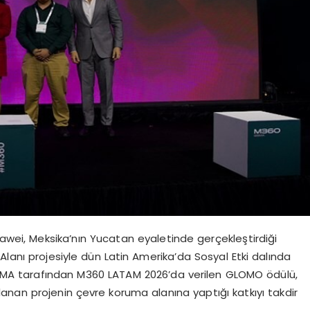
ei, Meksika’nın Yucatan eyaletinde gerçekleştirdiği
nı projesiyle dün Latin Amerika’da Sosyal Etki dalında
SMA tarafından M360 LATAM 2026’da verilen GLOMO ödülü,
ullanan projenin çevre koruma alanına yaptığı katkıyı takdir