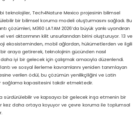
bi teknolojiler, Tech4Nature Mexico projesinin bilimsel
ülebilir bir bilimsel koruma modeli oluşturmasını sağladı. Bu
ğlantı çözümleri, M360 LATAM 2026’da büyük yankı uyandıran
eri aktarımının kilit unsurlarından birini oluşturuyor. 13 ve
loji ekosisteminden, mobil ağlardan, hükümetlerden ve ilgili
 bir araya getirerek, teknolojinin gücünden nasıl
 daha iyi bir gelecek için çalışmak amacıyla düzenlendi.
lantı ve sosyal ilerleme kavramlarını yeniden tanımlayan
sine verilen ödül, bu çözümün yenilikçiliğini ve Latin
r sağlama kapasitesini takdir etmektedir.
 sürdürülebilir ve kapsayıcı bir gelecek inşa etmenin bir
 bir kez daha ortaya koyuyor ve çevre koruma ile toplumsal
r.