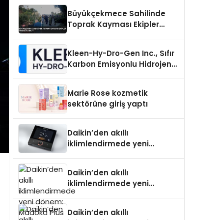
Büyükçekmece Sahilinde
Toprak Kayması Ekipler
Harekete Geçti
Kleen-Hy-Dro-Gen Inc., Sıfır
Karbon Emisyonlu Hidrojen
Isıtma Teknolojisinde ISO ve
TSSA Düzenleyici Onaylarını
Marie Rose kozmetik
Aldı
sektörüne giriş yaptı
Daikin’den akıllı
iklimlendirmede yeni
dönem: Madoka Plus
Türkiye’de
Daikin’den akıllı
iklimlendirmede yeni
dönem: Madoka Plus
Türkiye’de
Daikin’den akıllı