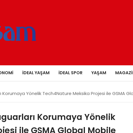
ONOMI
İDEAL YAŞAM
İDEAL SPOR
YAŞAM
MAGAZI
arı Korumaya Yönelik Tech4Nature Meksika Projesi ile GSMA Gl
Jaguarları Korumaya Yönelik
jesi ile GSMA Global Mobile