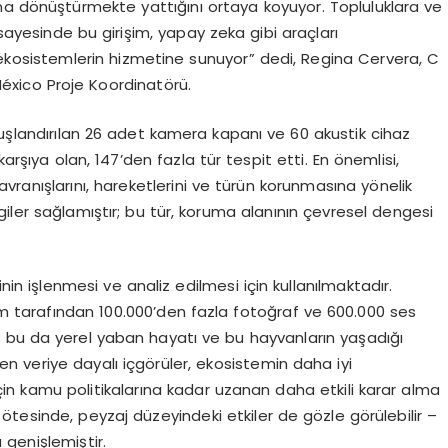
na dönüştürmekte yattığını ortaya koyuyor. Topluluklara ve
 sayesinde bu girişim, yapay zeka gibi araçları
ekosistemlerin hizmetine sunuyor” dedi, Regina Cervera, C
éxico Proje Koordinatörü.
şlandırılan 26 adet kamera kapanı ve 60 akustik cihaz
karşıya olan, 147’den fazla tür tespit etti. En önemlisi,
avranışlarını, hareketlerini ve türün korunmasına yönelik
iler sağlamıştır; bu tür, koruma alanının çevresel dengesi
nin işlenmesi ve analiz edilmesi için kullanılmaktadır.
tem tarafından 100.000’den fazla fotoğraf ve 600.000 ses
i; bu da yerel yaban hayatı ve bu hayvanların yaşadığı
len veriye dayalı içgörüler, ekosistemin daha iyi
 için kamu politikalarına kadar uzanan daha etkili karar alma
n ötesinde, peyzaj düzeyindeki etkiler de gözle görülebilir –
genişlemiştir.