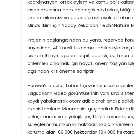
koordinasyon, ortak eylem ve kamu politikaları
insan haklarına odaklanan çok sektörlü işbirliği
ekonomilerimizi ve geleceğimizi ayakta tutan 
Minds İklim için Yapay Zeka’dan Tech4Nature M
Projenin başlangıcından bu yana, rezervde konu
sayesinde, 40’ı nesli tükenme tehlikesiyle karşı 
sistem 16 ayrı jaguarı tespit ederek, bu türün d
önlemleri anlamak için hayati önem taşıyan bilg
açısından kilit öneme sahiptir.
Huawei’nin bulut tabanlı çözümleri, saha verileri
Jaguarların video görüntülerinin yanı sıra, sis
kaydı yakalanarak otomatik olarak analiz edild
ekosistemlerin izlenmesini güçlendirdi. Elde edi
anlaşılmasını ve biyolojik çeşitliliğin korunması
süreçlerini mümkün kılmaktadır. Ekolojik verileri
koruma alanı 69.000 hektardan 104.000 hektara 