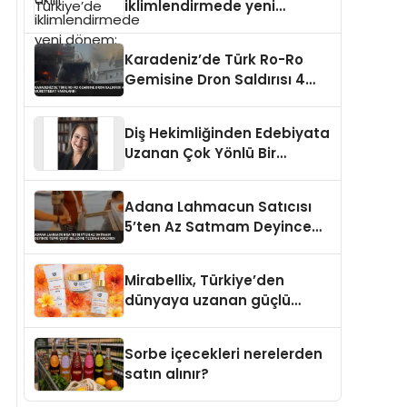
iklimlendirmede yeni
dönem: Madoka Plus
Türkiye’de
Karadeniz’de Türk Ro-Ro
Gemisine Dron Saldırısı 4
Mürettebat Yaralandı
Diş Hekimliğinden Edebiyata
Uzanan Çok Yönlü Bir
Yaşam: Yeşim Şahin Yaman
Adana Lahmacun Satıcısı
5’ten Az Satmam Deyince
Tepki Çekti Belediye
Tezgahı Kaldırdı
Mirabellix, Türkiye’den
dünyaya uzanan güçlü
büyümesini sürdürüyor
Sorbe içecekleri nerelerden
satın alınır?