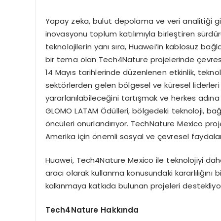
Yapay zeka, bulut depolama ve veri analitiği gi
inovasyonu toplum katılımıyla birleştiren sürdür
teknolojilerin yanı sıra, Huawei’in kablosuz ba
bir tema olan Tech4Nature projelerinde çevresel v
14 Mayıs tarihlerinde düzenlenen etkinlik, tekno
sektörlerden gelen bölgesel ve küresel liderleri
yararlanılabileceğini tartışmak ve herkes adına
GLOMO LATAM Ödülleri, bölgedeki teknoloji, bağ
öncüleri onurlandırıyor. TechNature Mexico proje
Amerika için önemli sosyal ve çevresel faydala
Huawei, Tech4Nature Mexico ile teknolojiyi daha
aracı olarak kullanma konusundaki kararlılığını
kalkınmaya katkıda bulunan projeleri destekliyo
Tech4Nature Hakkında