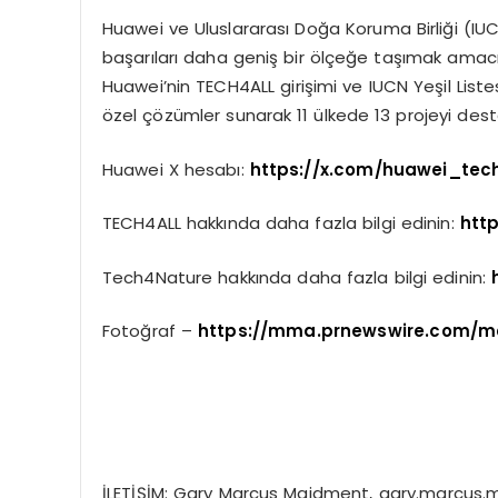
Huawei ve Uluslararası Doğa Koruma Birliği (IUC
başarıları daha geniş bir ölçeğe taşımak amacıy
Huawei’nin TECH4ALL girişimi ve IUCN Yeşil Lis
özel çözümler sunarak 11 ülkede 13 projeyi dest
Huawei X hesabı:
https://x.com/huawei_tec
TECH4ALL hakkında daha fazla bilgi edinin:
htt
Tech4Nature hakkında daha fazla bilgi edinin:
Fotoğraf –
https://mma.prnewswire.com/m
İLETİŞİM: Gary Marcus Maidment,
gary.marcus