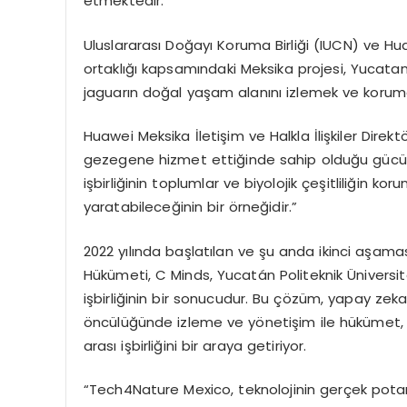
etmektedir.
Uluslararası Doğayı Koruma Birliği (IUCN) ve H
ortaklığı kapsamındaki Meksika projesi, Yucatan
jaguarın doğal yaşam alanını izlemek ve korumak iç
Huawei Meksika İletişim ve Halkla İlişkiler Direk
gezegene hizmet ettiğinde sahip olduğu gücü y
işbirliğinin toplumlar ve biyolojik çeşitliliğin k
yaratabileceğinin bir örneğidir.”
2022 yılında başlatılan ve şu anda ikinci aşama
Hükümeti, C Minds, Yucatán Politeknik Üniversi
işbirliğinin bir sonucudur. Bu çözüm, yapay zeka
öncülüğünde izleme ve yönetişim ile hükümet, a
arası işbirliğini bir araya getiriyor.
“Tech4Nature Mexico, teknolojinin gerçek potan