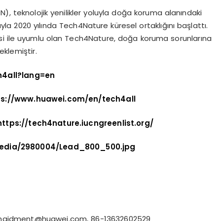
N), teknolojik yenilikler yoluyla doğa koruma alanındaki
la 2020 yılında Tech4Nature küresel ortaklığını başlattı.
tesi ile uyumlu olan Tech4Nature, doğa koruma sorunlarına
eklemiştir.
h4all?lang=en
ps://www.huawei.com/en/tech4all
https://tech4nature.iucngreenlist.org/
edia/2980004/Lead_800_500.jpg
.maidment@huawei.com
, 86-13632602529