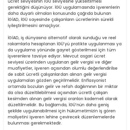
ücret seviyesinin İGÜ seviyesine yükseltilmesi
gerektiğini düşünüyor. İGÜ uygulamasında işverenlerin
daha duyarlı olmaları konusunda çağrıda bulunan
İGİAD, İGÜ sayesinde çalışanların ücretlerinin sürekli
iyileştirilmesini amaçlıyor.
İGİAD, iş dünyasına alternatif olarak sunduğu ve reel
rakamlarla hesaplanan İGÜ’yü pratikte uygulanması ya
da uygulama yönünde gayret gösterilmesi için tüm
işverenlere tavsiye ediyor. Mevcut asgari ücret
seviyesi üzerinden uygulanan gelir vergisi ve diğer
muafiyetler, işveren açısından olumlu değerlendirilse
de sabit ücretli çalışanlardan alınan gelir vergisi
uygulamaları gözden geçirilmelidir. Enflasyonist
ortamda bozulan gelir ve refah dağılımının bir miktar
da olsa düzeltilebilmesi açısından ücretli çalışan
kesimden alınan gelir vergisi oranları kademeli olarak
düzeltilmelidir. Bu bağlamda, İGÜ’nün daha geniş
şekilde uygulanabilmesi için hükümetimizin iş gören
maliyetini işveren lehine çevirecek düzenlemelerde
bulunması gerekmektedir.