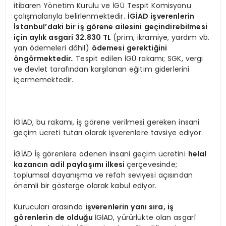
itibaren Yönetim Kurulu ve İGÜ Tespit Komisyonu
çalışmalarıyla belirlenmektedir.
İGİAD işverenlerin
İstanbul
’
daki bir iş g
ö
rene ailesini geçindirebilmesi
için aylık asgari 32.830 TL
(prim, ikramiye, yardım vb.
yan ödemeleri dâhil)
ö
demesi gerektiğini
ö
ng
ö
rmektedir
.
Tespit edilen İGÜ rakamı; SGK, vergi
ve devlet tarafından karşılanan eğitim giderlerini
içermemektedir.
İGİAD, bu rakamı, iş görene verilmesi gereken insani
geçim ücreti tutarı olarak işverenlere tavsiye ediyor.
İGİAD İş görenlere ödenen insani geçim ücretini
helal
kazancın adil paylaşımı ilkesi
çerçevesinde;
toplumsal dayanışma ve refah seviyesi açısından
önemli bir gösterge olarak kabul ediyor.
Kurucuları arasında
işverenlerin yanı sı
ra, i
ş
g
ö
renlerin de olduğu
İGİAD, yürürlükte olan asgarî