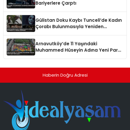
Bariyerlere Çarptı
Gülistan Doku Kaybı Tunceli’de Kadın
Çorabı Bulunmasıyla Yeniden
Gündemde
Arnavutköy’de 11 Yaşındaki
Muhammed Hüseyin Adına Yeni Park
Açıldı
Haberin Doğru Adresi