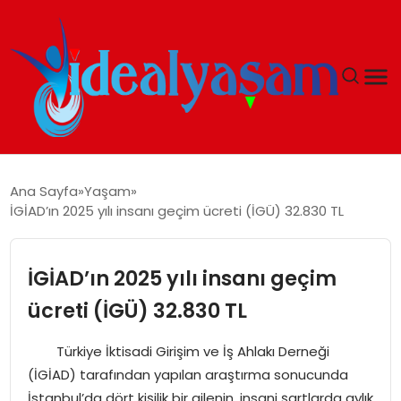
ANASAYFA
Ana Sayfa
Yaşam
İGİAD’ın 2025 yılı insanı geçim ücreti (İGÜ) 32.830 TL
GÜNDEM
EKONOMI
İGİAD’ın 2025 yılı insanı geçim
ücreti (İGÜ) 32.830 TL
İDEAL YAŞAM
Türkiye İktisadi Girişim ve İş Ahlakı Derneği
İDEAL SPOR
(İGİAD) tarafından yapılan araştırma sonucunda
İstanbul’da dört kişilik bir ailenin, insani şartlarda aylık