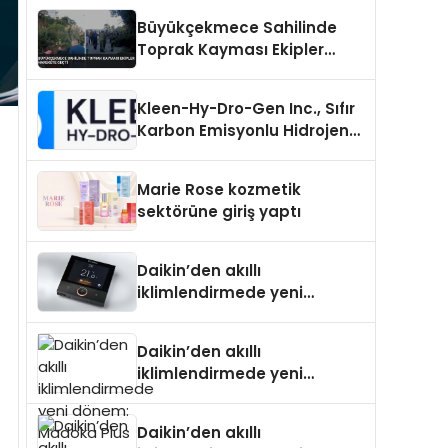
Büyükçekmece Sahilinde
Toprak Kayması Ekipler
Harekete Geçti
Kleen-Hy-Dro-Gen Inc., Sıfır
Karbon Emisyonlu Hidrojen
Isıtma Teknolojisinde ISO ve
TSSA Düzenleyici Onaylarını
Marie Rose kozmetik
Aldı
sektörüne giriş yaptı
Daikin’den akıllı
iklimlendirmede yeni
dönem: Madoka Plus
Türkiye’de
Daikin’den akıllı
iklimlendirmede yeni
dönem: Madoka Plus
Türkiye’de
Daikin’den akıllı