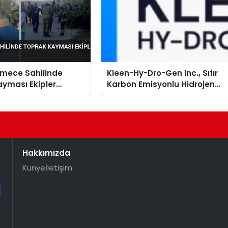
mece Sahilinde
Kleen-Hy-Dro-Gen Inc., Sıfır
yması Ekipler
Karbon Emisyonlu Hidrojen
 Geçti
Isıtma Teknolojisinde ISO ve
TSSA Düzenleyici Onaylarını
Aldı
Hakkımızda
Künye
İletişim