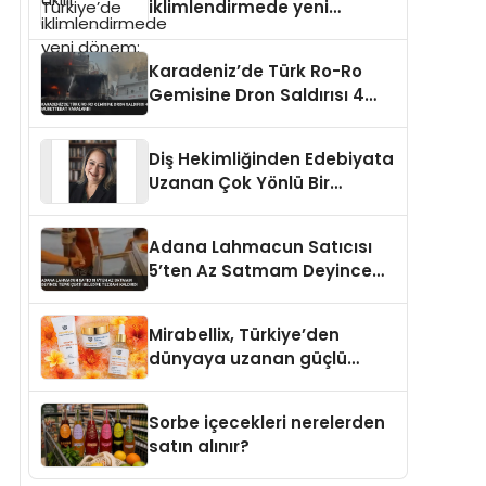
iklimlendirmede yeni
dönem: Madoka Plus
Türkiye’de
Karadeniz’de Türk Ro-Ro
Gemisine Dron Saldırısı 4
Mürettebat Yaralandı
Diş Hekimliğinden Edebiyata
Uzanan Çok Yönlü Bir
Yaşam: Yeşim Şahin Yaman
Adana Lahmacun Satıcısı
5’ten Az Satmam Deyince
Tepki Çekti Belediye
Tezgahı Kaldırdı
Mirabellix, Türkiye’den
dünyaya uzanan güçlü
büyümesini sürdürüyor
Sorbe içecekleri nerelerden
satın alınır?