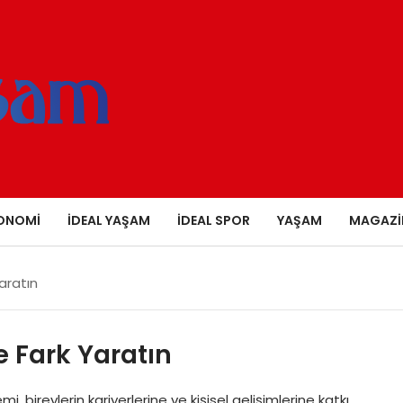
ONOMI
İDEAL YAŞAM
İDEAL SPOR
YAŞAM
MAGAZI
aratın
e Fark Yaratın
, bireylerin kariyerlerine ve kişisel gelişimlerine katkı