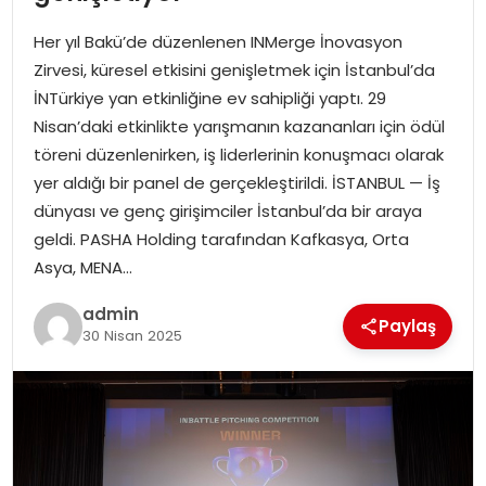
YAŞAM
Her yıl Bakü’de düzenlenen INMerge İnovasyon
MAGAZIN
Zirvesi, küresel etkisini genişletmek için İstanbul’da
İNTürkiye yan etkinliğine ev sahipliği yaptı. 29
SAĞLIK
Nisan’daki etkinlikte yarışmanın kazananları için ödül
töreni düzenlenirken, iş liderlerinin konuşmacı olarak
SOSYAL HABER
yer aldığı bir panel de gerçekleştirildi. İSTANBUL — İş
dünyası ve genç girişimciler İstanbul’da bir araya
geldi. PASHA Holding tarafından Kafkasya, Orta
Asya, MENA…
admin
Paylaş
30 Nisan 2025