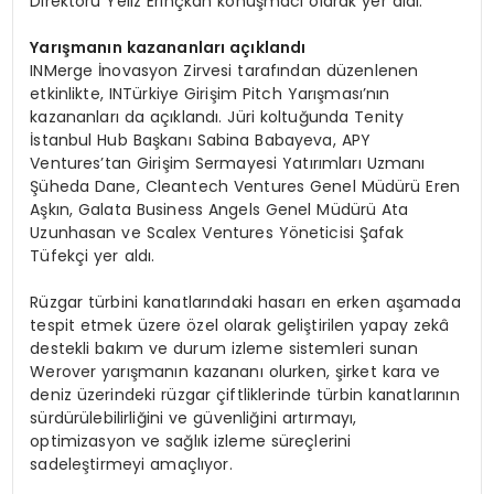
Direktörü Yeliz Erinçkan konuşmacı olarak yer aldı.
Yarışmanın kazananları açıklandı
INMerge İnovasyon Zirvesi tarafından düzenlenen
etkinlikte, INTürkiye Girişim Pitch Yarışması’nın
kazananları da açıklandı. Jüri koltuğunda Tenity
İstanbul Hub Başkanı Sabina Babayeva, APY
Ventures’tan Girişim Sermayesi Yatırımları Uzmanı
Şüheda Dane, Cleantech Ventures Genel Müdürü Eren
Aşkın, Galata Business Angels Genel Müdürü Ata
Uzunhasan ve Scalex Ventures Yöneticisi Şafak
Tüfekçi yer aldı.
Rüzgar türbini kanatlarındaki hasarı en erken aşamada
tespit etmek üzere özel olarak geliştirilen yapay zekâ
destekli bakım ve durum izleme sistemleri sunan
Werover yarışmanın kazananı olurken, şirket kara ve
deniz üzerindeki rüzgar çiftliklerinde türbin kanatlarının
sürdürülebilirliğini ve güvenliğini artırmayı,
optimizasyon ve sağlık izleme süreçlerini
sadeleştirmeyi amaçlıyor.