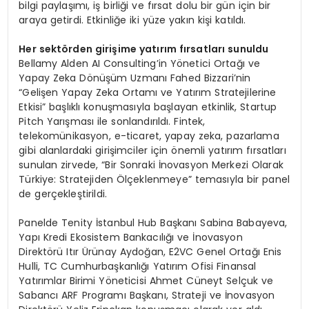
bilgi paylaşımı, iş birliği ve fırsat dolu bir gün için bir
araya getirdi. Etkinliğe iki yüze yakın kişi katıldı.
Her sekt
ö
rden girişime yatırım fırsatları sunuldu
Bellamy Alden AI Consulting’in Yönetici Ortağı ve
Yapay Zeka Dönüşüm Uzmanı Fahed Bizzari’nin
“Gelişen Yapay Zeka Ortamı ve Yatırım Stratejilerine
Etkisi” başlıklı konuşmasıyla başlayan etkinlik, Startup
Pitch Yarışması ile sonlandırıldı. Fintek,
telekomünikasyon, e-ticaret, yapay zeka, pazarlama
gibi alanlardaki girişimciler için önemli yatırım fırsatları
sunulan zirvede, “Bir Sonraki İnovasyon Merkezi Olarak
Türkiye: Stratejiden Ölçeklenmeye” temasıyla bir panel
de gerçekleştirildi.
Panelde Tenity İstanbul Hub Başkanı Sabina Babayeva,
Yapı Kredi Ekosistem Bankacılığı ve İnovasyon
Direktörü Itır Ürünay Aydoğan, E2VC Genel Ortağı Enis
Hulli, TC Cumhurbaşkanlığı Yatırım Ofisi Finansal
Yatırımlar Birimi Yöneticisi Ahmet Cüneyt Selçuk ve
Sabancı ARF Programı Başkanı, Strateji ve İnovasyon