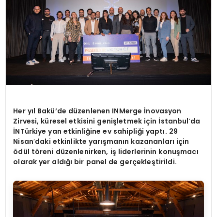
Her yıl Bakü’de düzenlenen INMerge İnovasyon
Zirvesi, küresel etkisini genişletmek için İstanbul
’
da
İNTürkiye yan etkinliğine ev sahipliği yaptı. 29
Nisan
’
daki etkinlikte yarışmanın kazananları için
ö
dül t
ö
reni düzenlenirken, iş liderlerinin konuşmacı
olarak yer aldığı bir panel de gerçekleştirildi.