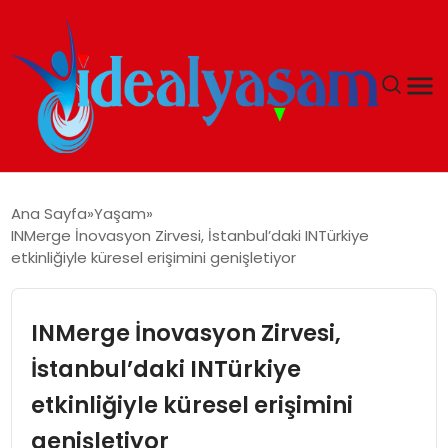
ANASAYFA
Ana Sayfa
Yaşam
INMerge İnovasyon Zirvesi, İstanbul’daki INTürkiye
GÜNDEM
etkinliğiyle küresel erişimini genişletiyor
EKONOMI
INMerge İnovasyon Zirvesi,
İDEAL YAŞAM
İstanbul’daki INTürkiye
etkinliğiyle küresel erişimini
İDEAL SPOR
genişletiyor