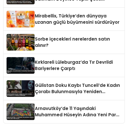
Belediye Tezgahı Kaldırdı
Mirabellix, Türkiye’den dünyaya
uzanan güçlü büyümesini sürdürüyor
Sorbe içecekleri nerelerden satın
alınır?
Kırklareli Lüleburgaz’da Tır Devrildi
Bariyerlere Çarptı
Gülistan Doku Kaybı Tunceli’de Kadın
Çorabı Bulunmasıyla Yeniden
Gündemde
Arnavutköy’de 11 Yaşındaki
Muhammed Hüseyin Adına Yeni Park
Açıldı