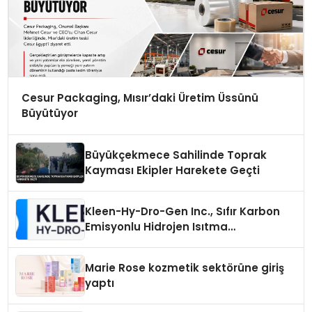
Cesur Packaging, Mısır’daki Üretim Üssünü
Büyütüyor
Büyükçekmece Sahilinde Toprak
Kayması Ekipler Harekete Geçti
Kleen-Hy-Dro-Gen Inc., Sıfır Karbon
Emisyonlu Hidrojen Isıtma
Teknolojisinde ISO ve TSSA
Düzenleyici Onaylarını Aldı
Marie Rose kozmetik sektörüne giriş
yaptı