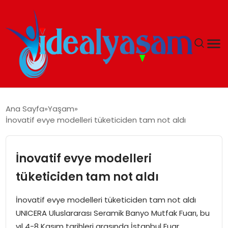
ANASAYFA
Ana Sayfa
Yaşam
İnovatif evye modelleri tüketiciden tam not aldı
GÜNDEM
EKONOMI
İnovatif evye modelleri
tüketiciden tam not aldı
İDEAL YAŞAM
İnovatif evye modelleri tüketiciden tam not aldı
İDEAL SPOR
UNICERA Uluslararası Seramik Banyo Mutfak Fuarı, bu
yıl 4-8 Kasım tarihleri arasında İstanbul Fuar