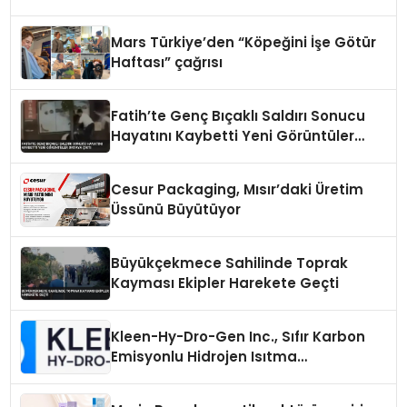
Mars Türkiye’den “Köpeğini İşe Götür
Haftası” çağrısı
Fatih’te Genç Bıçaklı Saldırı Sonucu
Hayatını Kaybetti Yeni Görüntüler
Ortaya Çıktı
Cesur Packaging, Mısır’daki Üretim
Üssünü Büyütüyor
Büyükçekmece Sahilinde Toprak
Kayması Ekipler Harekete Geçti
Kleen-Hy-Dro-Gen Inc., Sıfır Karbon
Emisyonlu Hidrojen Isıtma
Teknolojisinde ISO ve TSSA
Düzenleyici Onaylarını Aldı