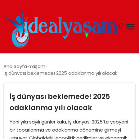
ANASAYFA
Ana Sayfa
Yaşam
İş dünyası beklemede! 2025 odaklanma yılı olacak
GÜNDEM
EKONOMI
İş dünyası beklemede! 2025
odaklanma yılı olacak
İDEAL YAŞAM
Yeni yıla sayılı günler kala, iş dünyası 2025’te yepyeni
İDEAL SPOR
bir toparlanma ve odaklanma dönemine girmeyi
umuyor. Globaldeki jeopolitik gerilimler ve ekonomik