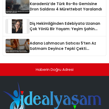
Karadeniz’de Türk Ro-Ro Gemisine
Dron Saldırısı 4 Mürettebat Yaralandı
Diş Hekimliğinden Edebiyata Uzanan
Çok Yönlü Bir Yaşam: Yeşim Şahin
Yaman
Adana Lahmacun Satıcısı 5’ten Az
Satmam Deyince Tepki Çekti
Belediye Tezgahı Kaldırdı
Haberin Doğru Adresi