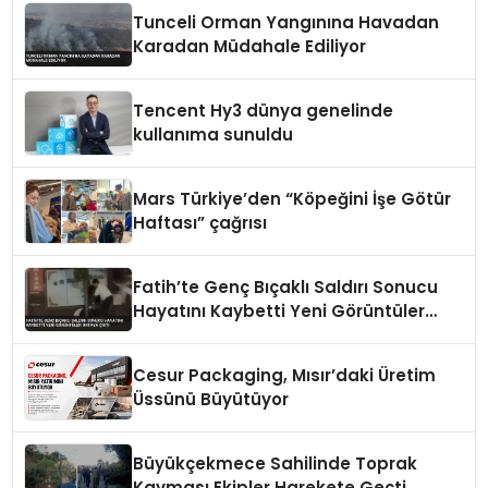
Tunceli Orman Yangınına Havadan
Karadan Müdahale Ediliyor
Tencent Hy3 dünya genelinde
kullanıma sunuldu
Mars Türkiye’den “Köpeğini İşe Götür
Haftası” çağrısı
Fatih’te Genç Bıçaklı Saldırı Sonucu
Hayatını Kaybetti Yeni Görüntüler
Ortaya Çıktı
Cesur Packaging, Mısır’daki Üretim
Üssünü Büyütüyor
Büyükçekmece Sahilinde Toprak
Kayması Ekipler Harekete Geçti