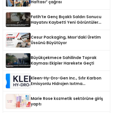
Haftası” çağrısı
Fatih’te Genç Bıçaklı Saldırı Sonucu
Hayatını Kaybetti Yeni Görüntüler
Ortaya Çıktı
Cesur Packaging, Mısır’daki Üretim
Üssünü Büyütüyor
Büyükçekmece Sahilinde Toprak
Kayması Ekipler Harekete Geçti
Kleen-Hy-Dro-Gen Inc., Sıfır Karbon
Emisyonlu Hidrojen Isıtma
Teknolojisinde ISO ve TSSA
Düzenleyici Onaylarını Aldı
Marie Rose kozmetik sektörüne giriş
yaptı