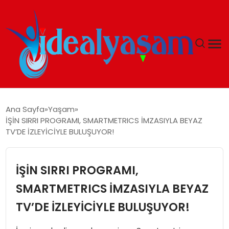
ANASAYFA
Ana Sayfa
Yaşam
İŞİN SIRRI PROGRAMI, SMARTMETRICS İMZASIYLA BEYAZ
GÜNDEM
TV’DE İZLEYİCİYLE BULUŞUYOR!
EKONOMI
İŞİN SIRRI PROGRAMI,
İDEAL YAŞAM
SMARTMETRICS İMZASIYLA BEYAZ
TV’DE İZLEYİCİYLE BULUŞUYOR!
İDEAL SPOR