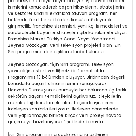
prodüksiyon ekibiyle hayat buluyor. İş dünyasının lider
isimlerini konuk ederek başarı hikayelerini, stratejilerini
ve sektörel sırlarını ekranlara taşıyan program, her
bölümde farklı bir sektörden konuğu ağırlayarak
girişimcilik, franchise sistemleri, yenilikçi iş modelleri ve
sürdürülebilir büyüme stratejileri gibi konuları ele alıyor.
Franchise Market Türkiye Genel Yayın Yönetmeni
Zeynep Gözdoğan, yeni televizyon projeleri olan İşin
Sırrı programına dair açıklamalarda bulundu.
Zeynep Gözdoğan, “İşin Sırrı programı, televizyon
yayıncılığına start verdiğimiz bir format oldu.
Programımız 13 bölümden oluşuyor. Birbirinden değerli
konuklarla başarılı olmanın sırrını konuşuyoruz.
Hanzade Durmuş’un sunumuyla her bölümde üç farklı
sektörün başarılı temsilcilerini ağırlıyoruz. İzleyicilerin
merak ettiği konuları ele alan, başarıda işin sırrını
irdeleyen sorularla ilerliyoruz. İlerleyen dönemlerde
yeni yapılanmayla birlikte birçok yeni projeyi hayata
geçirmeye hazırlanıyoruz.” şeklinde konuştu.
İşin Sırrı programının prodüksiyonunu üstlenen