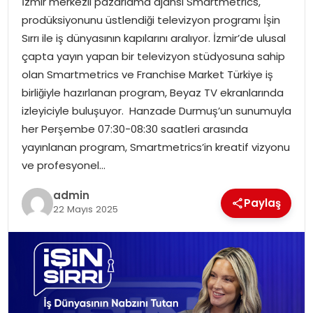
İzmir merkezli pazarlama ajansı Smartmetrics,
YAŞAM
prodüksiyonunu üstlendiği televizyon programı İşin
Sırrı ile iş dünyasının kapılarını aralıyor. İzmir’de ulusal
MAGAZIN
çapta yayın yapan bir televizyon stüdyosuna sahip
olan Smartmetrics ve Franchise Market Türkiye iş
SAĞLIK
birliğiyle hazırlanan program, Beyaz TV ekranlarında
izleyiciyle buluşuyor. Hanzade Durmuş’un sunumuyla
SOSYAL HABER
her Perşembe 07:30-08:30 saatleri arasında
yayınlanan program, Smartmetrics’in kreatif vizyonu
ve profesyonel…
admin
Paylaş
22 Mayıs 2025