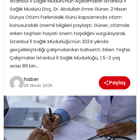
İstanbul İl Sağlık Müdürü’nün Açıklamaları İstanbul İl
YAŞAM
Sağlık Müdürü Doç. Dr. Abdullah Emre Güner, 2 Nisan
Dünya Otizm Farkındalık Günü kapsamında otizm
MAGAZIN
konusundaki önemli bilgileri paylaştı. Güner, otizmde
erken teşhisin hayati önem taşıdığını vurgulayarak,
SAĞLIK
İstanbul İl Sağlık Müdürlüğü’nün 2024 yılında
gerçekleştirdiği çalışmalardan bahsetti. Erken Teşhis
SOSYAL HABER
Çalışmaları İstanbul İl Sağlık Müdürlüğü, 1,5-3 yaş
arası 89 bin…
haber
Paylaş
06 Nisan 2025