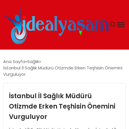
ANASAYFA
Ana Sayfa
Sağlık
İstanbul İl Sağlık Müdürü Otizmde Erken Teşhisin Önemini
GÜNDEM
Vurguluyor
EKONOMI
İstanbul İl Sağlık Müdürü
İDEAL YAŞAM
Otizmde Erken Teşhisin Önemini
Vurguluyor
İDEAL SPOR