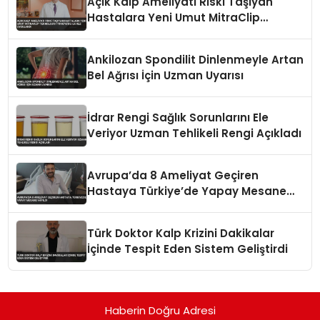
Açık Kalp Ameliyatı Riski Taşıyan
Hastalara Yeni Umut MitraClip
Teknolojisi Türkiye’de İlk Kez
Uygulandı
Ankilozan Spondilit Dinlenmeyle Artan
Bel Ağrısı İçin Uzman Uyarısı
İdrar Rengi Sağlık Sorunlarını Ele
Veriyor Uzman Tehlikeli Rengi Açıkladı
Avrupa’da 8 Ameliyat Geçiren
Hastaya Türkiye’de Yapay Mesane
Yapıldı
Türk Doktor Kalp Krizini Dakikalar
İçinde Tespit Eden Sistem Geliştirdi
Haberin Doğru Adresi