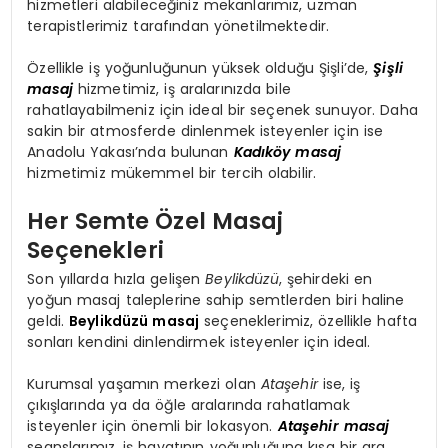
hizmetleri alabileceğiniz mekanlarımız, uzman
terapistlerimiz tarafından yönetilmektedir.
Özellikle iş yoğunluğunun yüksek olduğu Şişli’de,
Şişli
masaj
hizmetimiz, iş aralarınızda bile
rahatlayabilmeniz için ideal bir seçenek sunuyor. Daha
sakin bir atmosferde dinlenmek isteyenler için ise
Anadolu Yakası’nda bulunan
Kadıköy masaj
hizmetimiz mükemmel bir tercih olabilir.
Her Semte Özel Masaj
Seçenekleri
Son yıllarda hızla gelişen
Beylikdüzü
, şehirdeki en
yoğun masaj taleplerine sahip semtlerden biri haline
geldi.
Beylikdüzü masaj
seçeneklerimiz, özellikle hafta
sonları kendini dinlendirmek isteyenler için ideal.
Kurumsal yaşamın merkezi olan
Ataşehir
ise, iş
çıkışlarında ya da öğle aralarında rahatlamak
isteyenler için önemli bir lokasyon.
Ataşehir masaj
seanslarımız, iş hayatının yoğunluğuna kısa bir ara