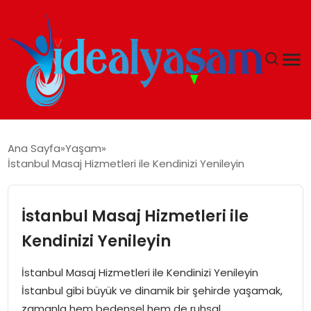
ANASAYFA
Ana Sayfa
Yaşam
İstanbul Masaj Hizmetleri ile Kendinizi Yenileyin
GÜNDEM
EKONOMI
İstanbul Masaj Hizmetleri ile
Kendinizi Yenileyin
İDEAL YAŞAM
İstanbul Masaj Hizmetleri ile Kendinizi Yenileyin
İDEAL SPOR
İstanbul gibi büyük ve dinamik bir şehirde yaşamak,
zamanla hem bedensel hem de ruhsal