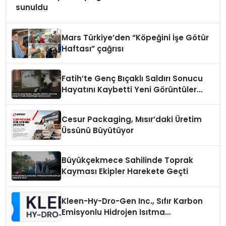
sunuldu
Mars Türkiye’den “Köpeğini İşe Götür
Haftası” çağrısı
Fatih’te Genç Bıçaklı Saldırı Sonucu
Hayatını Kaybetti Yeni Görüntüler
Ortaya Çıktı
Cesur Packaging, Mısır’daki Üretim
Üssünü Büyütüyor
Büyükçekmece Sahilinde Toprak
Kayması Ekipler Harekete Geçti
Kleen-Hy-Dro-Gen Inc., Sıfır Karbon
Emisyonlu Hidrojen Isıtma
Teknolojisinde ISO ve TSSA