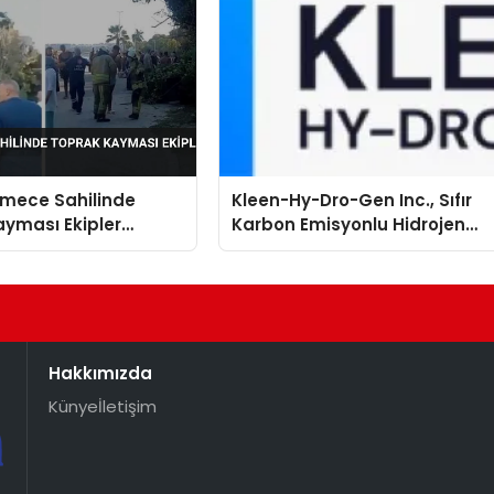
mece Sahilinde
Kleen-Hy-Dro-Gen Inc., Sıfır
yması Ekipler
Karbon Emisyonlu Hidrojen
 Geçti
Isıtma Teknolojisinde ISO ve
TSSA Düzenleyici Onaylarını
Aldı
Hakkımızda
Künye
İletişim