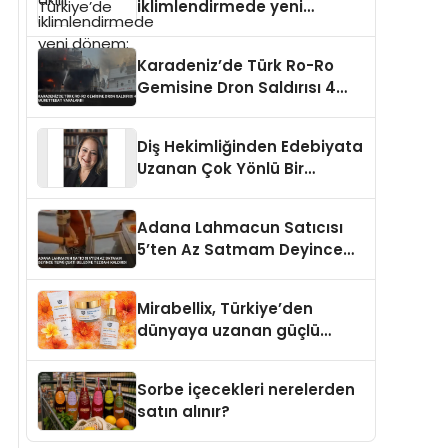
iklimlendirmede yeni
dönem: Madoka Plus
Türkiye’de
Karadeniz’de Türk Ro-Ro
Gemisine Dron Saldırısı 4
Mürettebat Yaralandı
Diş Hekimliğinden Edebiyata
Uzanan Çok Yönlü Bir
Yaşam: Yeşim Şahin Yaman
Adana Lahmacun Satıcısı
5’ten Az Satmam Deyince
Tepki Çekti Belediye
Tezgahı Kaldırdı
Mirabellix, Türkiye’den
dünyaya uzanan güçlü
büyümesini sürdürüyor
Sorbe içecekleri nerelerden
satın alınır?