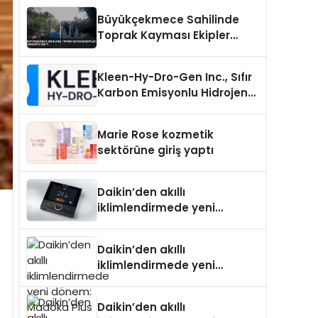
Büyükçekmece Sahilinde
Toprak Kayması Ekipler
Harekete Geçti
Kleen-Hy-Dro-Gen Inc., Sıfır
Karbon Emisyonlu Hidrojen
Isıtma Teknolojisinde ISO ve
TSSA Düzenleyici Onaylarını
Marie Rose kozmetik
Aldı
sektörüne giriş yaptı
Daikin’den akıllı
iklimlendirmede yeni
dönem: Madoka Plus
Türkiye’de
Daikin’den akıllı
iklimlendirmede yeni
dönem: Madoka Plus
Türkiye’de
Daikin’den akıllı