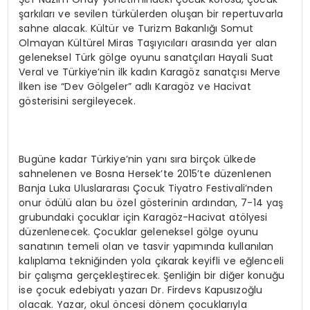
şarkıları ve sevilen türkülerden oluşan bir repertuvarla
sahne alacak. Kültür ve Turizm Bakanlığı Somut
Olmayan Kültürel Miras Taşıyıcıları arasında yer alan
geleneksel Türk gölge oyunu sanatçıları Hayali Suat
Veral ve Türkiye’nin ilk kadın Karagöz sanatçısı Merve
İlken ise “Dev Gölgeler” adlı Karagöz ve Hacivat
gösterisini sergileyecek.
Bugüne kadar Türkiye’nin yanı sıra birçok ülkede
sahnelenen ve Bosna Hersek’te 2015’te düzenlenen
Banja Luka Uluslararası Çocuk Tiyatro Festivali’nden
onur ödülü alan bu özel gösterinin ardından, 7-14 yaş
grubundaki çocuklar için Karagöz-Hacivat atölyesi
düzenlenecek. Çocuklar geleneksel gölge oyunu
sanatının temeli olan ve tasvir yapımında kullanılan
kalıplama tekniğinden yola çıkarak keyifli ve eğlenceli
bir çalışma gerçekleştirecek. Şenliğin bir diğer konuğu
ise çocuk edebiyatı yazarı Dr. Firdevs Kapusızoğlu
olacak. Yazar, okul öncesi dönem çocuklarıyla