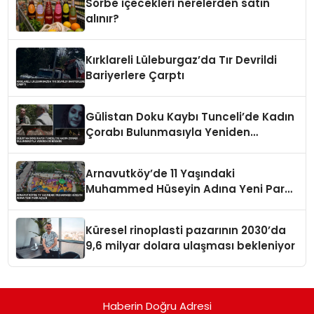
Sorbe içecekleri nerelerden satın
alınır?
Kırklareli Lüleburgaz’da Tır Devrildi
Bariyerlere Çarptı
Gülistan Doku Kaybı Tunceli’de Kadın
Çorabı Bulunmasıyla Yeniden
Gündemde
Arnavutköy’de 11 Yaşındaki
Muhammed Hüseyin Adına Yeni Park
Açıldı
Küresel rinoplasti pazarının 2030’da
9,6 milyar dolara ulaşması bekleniyor
Haberin Doğru Adresi