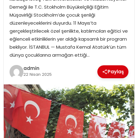
YAŞAM
Derneği ile T.C. Stokholm Büyükelçiliği Eğitim
Müşavirliği Stockholm’de çocuk şenliği
MAGAZIN
düzenleyeceklerini duyurdu. 11 Mayıs’ta
gerçekleştirilecek özel şenlikte, katılımcıları eğitici ve
SAĞLIK
eğlenceli etkinliklerin yer aldığı kapsamlı bir program
bekliyor. İSTANBUL — Mustafa Kemal Atatürk’ün tüm
SOSYAL HABER
dünya çocuklarına armağan ettiği…
admin
Paylaş
22 Nisan 2025