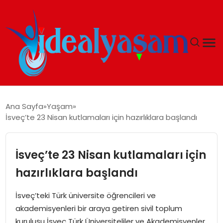
ANASAYFA
Ana Sayfa
Yaşam
İsveç’te 23 Nisan kutlamaları için hazırlıklara başlandı
GÜNDEM
EKONOMI
İsveç’te 23 Nisan kutlamaları için
hazırlıklara başlandı
İDEAL YAŞAM
İsveç’teki Türk üniversite öğrencileri ve
İDEAL SPOR
akademisyenleri bir araya getiren sivil toplum
kuruluşu İsveç Türk Üniversiteliler ve Akademisyenler