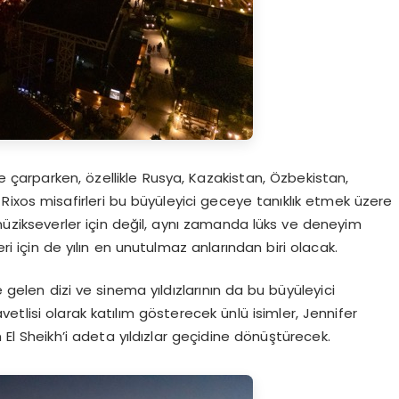
çarparken, özellikle Rusya, Kazakistan, Özbekistan,
Rixos misafirleri bu büyüleyici geceye tanıklık etmek üzere
müzikseverler için değil, aynı zamanda lüks ve deneyim
eri için de yılın en unutulmaz anlarından biri olacak.
e gelen dizi ve sinema yıldızlarının da bu büyüleyici
etlisi olarak katılım gösterecek ünlü isimler, Jennifer
m El Sheikh’i adeta yıldızlar geçidine dönüştürecek.