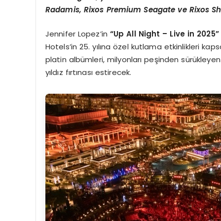
Radamis, Rixos Premium Seagate ve Rixos Sha
Jennifer Lopez’in
“
Up All Night
–
Live in 2025
”
Hotels’in 25. yılına özel kutlama etkinlikleri k
platin albümleri, milyonları peşinden sürükleyen
yıldız fırtınası estirecek.