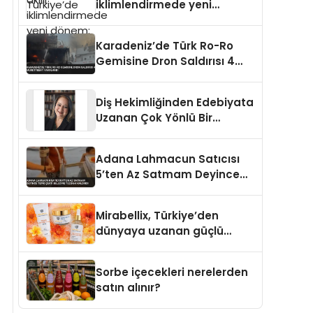
iklimlendirmede yeni
dönem: Madoka Plus
Türkiye’de
Karadeniz’de Türk Ro-Ro
Gemisine Dron Saldırısı 4
Mürettebat Yaralandı
Diş Hekimliğinden Edebiyata
Uzanan Çok Yönlü Bir
Yaşam: Yeşim Şahin Yaman
Adana Lahmacun Satıcısı
5’ten Az Satmam Deyince
Tepki Çekti Belediye
Tezgahı Kaldırdı
Mirabellix, Türkiye’den
dünyaya uzanan güçlü
büyümesini sürdürüyor
Sorbe içecekleri nerelerden
satın alınır?