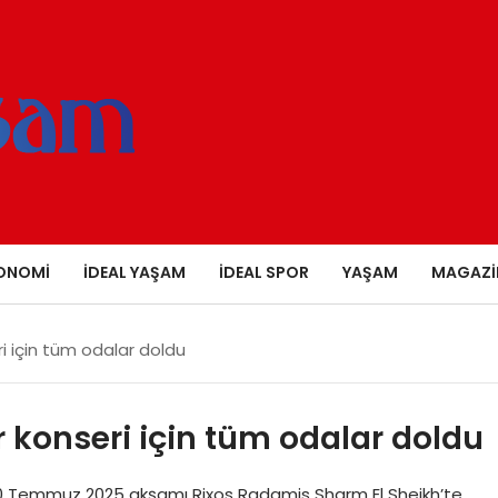
ONOMI
İDEAL YAŞAM
İDEAL SPOR
YAŞAM
MAGAZI
ri için tüm odalar doldu
r konseri için tüm odalar doldu
30 Temmuz 2025 akşamı Rixos Radamis Sharm El Sheikh’te