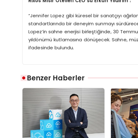
Rixos Mısır Otelleri CEO
’
su Erkan Yıldırı
m :
“Jennifer Lopez gibi küresel bir sanatçıyı ağırla
standartlarında bir deneyim sunmayı sürdürece
Lopez’in sahne enerjisi birleştiğinde, 30 Temm
yıldönümü kutlamasına dönüşecek. Sahne, müzik
ifadesinde bulundu.
Benzer Haberler