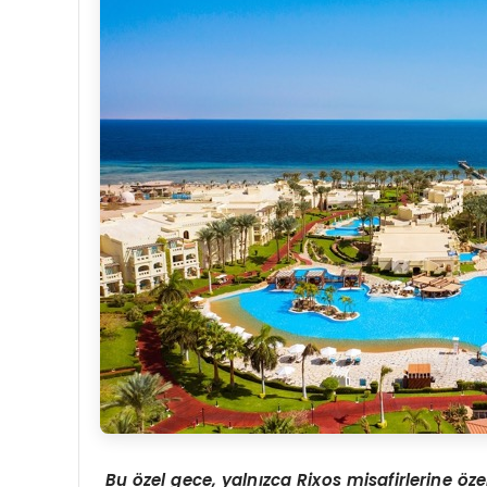
Bu
ö
zel gece, yalnızca Rixos misafirlerine
ö
ze