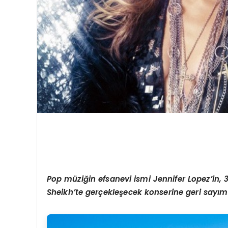
Pop m
üziğin efsanevi ismi Jennifer Lopez
’
in,
Sheikh
’
te gerçekleşecek konserine geri sayım