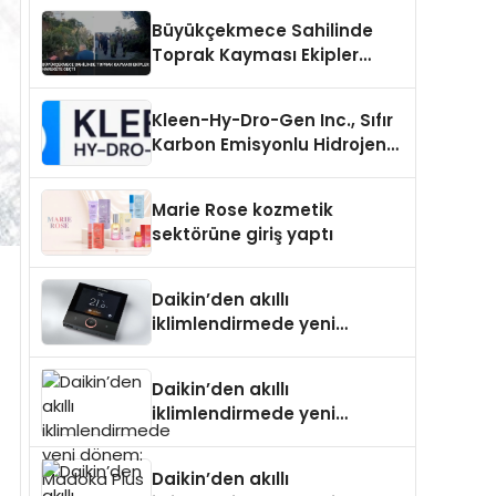
Büyükçekmece Sahilinde
Toprak Kayması Ekipler
Harekete Geçti
Kleen-Hy-Dro-Gen Inc., Sıfır
Karbon Emisyonlu Hidrojen
Isıtma Teknolojisinde ISO ve
TSSA Düzenleyici Onaylarını
Marie Rose kozmetik
Aldı
sektörüne giriş yaptı
Daikin’den akıllı
iklimlendirmede yeni
dönem: Madoka Plus
Türkiye’de
Daikin’den akıllı
iklimlendirmede yeni
dönem: Madoka Plus
Türkiye’de
Daikin’den akıllı