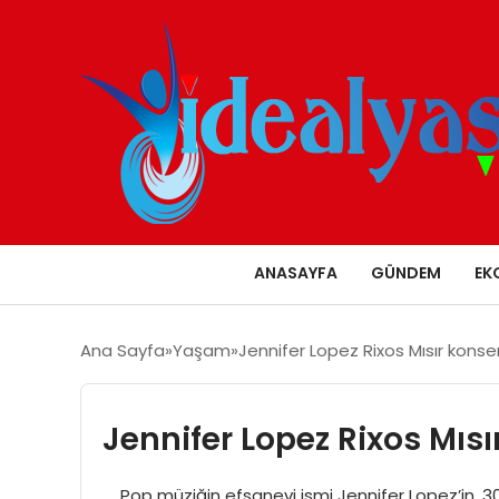
ANASAYFA
GÜNDEM
EK
Ana Sayfa
Yaşam
Jennifer Lopez Rixos Mısır konse
Jennifer Lopez Rixos Mısı
Pop müziğin efsanevi ismi Jennifer Lopez’in, 