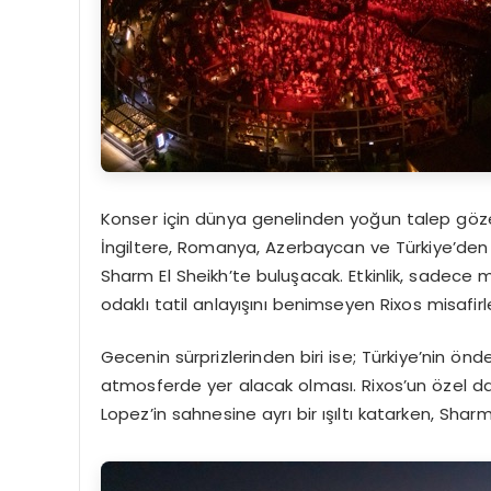
Konser için dünya genelinden yoğun talep göze 
İngiltere, Romanya, Azerbaycan ve Türkiye’den 
Sharm El Sheikh’te buluşacak. Etkinlik, sadece 
odaklı tatil anlayışını benimseyen Rixos misafirl
Gecenin sürprizlerinden biri ise; Türkiye’nin önd
atmosferde yer alacak olması. Rixos’un özel dav
Lopez’in sahnesine ayrı bir ışıltı katarken, Shar