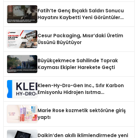
Fatih’te Genç Bıçaklı Saldırı Sonucu
Hayatını Kaybetti Yeni Görüntüler
Ortaya Çıktı
Cesur Packaging, Mısır’daki Üretim
Üssünü Büyütüyor
Büyükçekmece Sahilinde Toprak
Kayması Ekipler Harekete Geçti
Kleen-Hy-Dro-Gen Inc., Sıfır Karbon
Emisyonlu Hidrojen Isıtma
Teknolojisinde ISO ve TSSA
Düzenleyici Onaylarını Aldı
Marie Rose kozmetik sektörüne giriş
yaptı
Daikin’den akıllı iklimlendirmede yeni