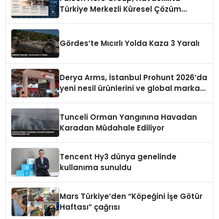
Türkiye Merkezli Küresel Çözüm
Ortağı Olma Yolunda İlerliyor
Gördes’te Mıcırlı Yolda Kaza 3 Yaralı
Derya Arms, İstanbul Prohunt 2026’da
yeni nesil ürünlerini ve global marka
vizyonunu sergiledi
Tunceli Orman Yangınına Havadan
Karadan Müdahale Ediliyor
Tencent Hy3 dünya genelinde
kullanıma sunuldu
Mars Türkiye’den “Köpeğini İşe Götür
Haftası” çağrısı