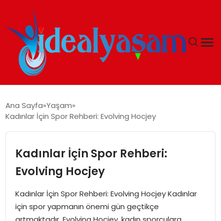
ANASAYFA
Ana Sayfa
Yaşam
Kadınlar İçin Spor Rehberi: Evolving Hocjey
GÜNDEM
EKONOMI
Kadınlar İçin Spor Rehberi:
Evolving Hocjey
İDEAL YAŞAM
Kadınlar İçin Spor Rehberi: Evolving Hocjey Kadınlar
İDEAL SPOR
için spor yapmanın önemi gün geçtikçe
artmaktadır. Evolving Hocjey, kadın sporculara