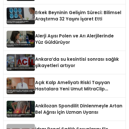
Erkek Beyninin Gelişim Süreci: Bilimsel
Araştırma 32 Yaşını İşaret Etti
Alerji Aşısı Polen ve Arı Alerjilerinde
Yüz Güldürüyor
Ankara’da su kesintisi sonrası sağlık
şikayetleri artıyor
Açık Kalp Ameliyatı Riski Taşıyan
Hastalara Yeni Umut MitraClip
Teknolojisi Türkiye’de İlk Kez
Uygulandı
Ankilozan Spondilit Dinlenmeyle Artan
Bel Ağrısı İçin Uzman Uyarısı