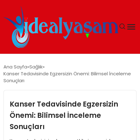
ANASAYFA
Ana Sayfa
Sağlık
Kanser Tedavisinde Egzersizin Önemi: Bilimsel İnceleme
GÜNDEM
Sonuçları
EKONOMI
Kanser Tedavisinde Egzersizin
İDEAL YAŞAM
Önemi: Bilimsel İnceleme
Sonuçları
İDEAL SPOR