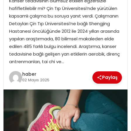
Kanser tedavisinin olumsuz etkileri egzersizle
YAŞAM
hafifletilebilir mi? Çin Tıp Üniversitesi’nde yürütülen
kapsamlı çalışma bu soruya yanıt verdi. Çalışmanın
MAGAZIN
Detayları Çin Tıp Üniversitesi’ne bağlı Shengjing
Hastanesi öncülüğünde 2012 ile 2024 yılları arasında
SAĞLIK
yapılan araştırmada, 80 bilimsel makaleden elde
edilen 485 farklı bulgu incelendi. Araştırma, kanser
SOSYAL HABER
tedavisine bağlı gelişen yan etkilerin aerobik, direnç
antrenmanları, tai chi ve…
haber
Paylaş
02 Mayıs 2025