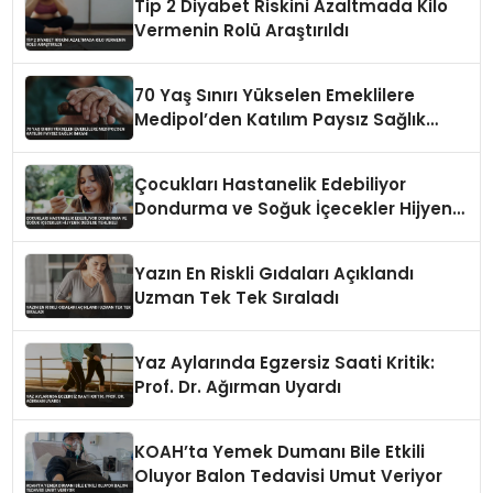
Tip 2 Diyabet Riskini Azaltmada Kilo
Vermenin Rolü Araştırıldı
70 Yaş Sınırı Yükselen Emeklilere
Medipol’den Katılım Paysız Sağlık
İmkanı
Çocukları Hastanelik Edebiliyor
Dondurma ve Soğuk İçecekler Hijyenik
Değilse Tehlikeli
Yazın En Riskli Gıdaları Açıklandı
Uzman Tek Tek Sıraladı
Yaz Aylarında Egzersiz Saati Kritik:
Prof. Dr. Ağırman Uyardı
KOAH’ta Yemek Dumanı Bile Etkili
Oluyor Balon Tedavisi Umut Veriyor