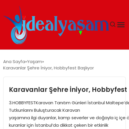
ANASAYFA
Ana Sayfa
Yaşam
Karavanlar Şehre İniyor, Hobbyfest Başlıyor
GÜNDEM
EKONOMI
Karavanlar Şehre İniyor, Hobbyfest 
İDEAL YAŞAM
3.HOBBYFESTKaravan Tanıtım Günleri İstanbul Maltepe’d
Tutkunlarını Buluşturacak Karavan
İDEAL SPOR
yaşamına ilgi duyanlar, kamp severler ve doğayla iç içe 
kuranlar için İstanbul’da dikkat çeken bir etkinlik