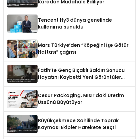
Karadan Müdahale Ediliyor
Tencent Hy3 dünya genelinde
kullanıma sunuldu
Mars Türkiye’den “Köpeğini İşe Götür
Haftası” çağrısı
Fatih’te Genç Bıçaklı Saldırı Sonucu
Hayatını Kaybetti Yeni Görüntüler
Ortaya Çıktı
Cesur Packaging, Mısır’daki Üretim
Üssünü Büyütüyor
Büyükçekmece Sahilinde Toprak
Kayması Ekipler Harekete Geçti