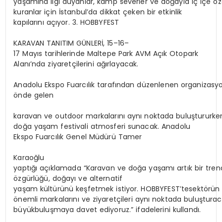
yaşamına ilgi duyanlar, kamp severler ve doğayla iç içe öz
kuranlar için İstanbul’da dikkat çeken bir etkinlik
kapılarını açıyor. 3. HOBBYFEST
KARAVAN TANITIM GÜNLERİ, 15–16–
17 Mayıs tarihlerinde Maltepe Park AVM Açık Otopark
Alanı’nda ziyaretçilerini ağırlayacak.
Anadolu Ekspo Fuarcılık tarafından düzenlenen organizasyo
önde gelen
karavan ve outdoor markalarını aynı noktada buluştururken,
doğa yaşam festivali atmosferi sunacak. Anadolu
Ekspo Fuarcılık Genel Müdürü Tamer
Karaoğlu
yaptığı açıklamada “Karavan ve doğa yaşamı artık bir trend
özgürlüğü, doğayı ve alternatif
yaşam kültürünü keşfetmek istiyor. HOBBYFEST’tesektörün
önemli markalarını ve ziyaretçileri aynı noktada buluşturac
büyükbuluşmaya davet ediyoruz.” ifadelerini kullandı.