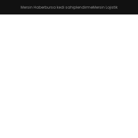
Mersin Haber
bursa kedi sahiplendirme
Mersin Lojistik