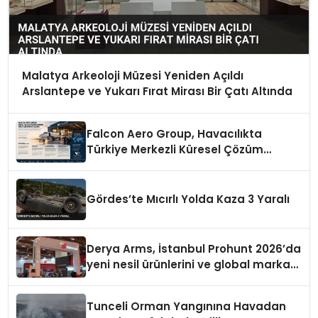
Malatya Arkeoloji Müzesi Yeniden Açıldı
Arslantepe ve Yukarı Fırat Mirası Bir Çatı Altında
Falcon Aero Group, Havacılıkta
Türkiye Merkezli Küresel Çözüm
Ortağı Olma Yolunda İlerliyor
Gördes’te Mıcırlı Yolda Kaza 3 Yaralı
Derya Arms, İstanbul Prohunt 2026’da
yeni nesil ürünlerini ve global marka
vizyonunu sergiledi
Tunceli Orman Yangınına Havadan