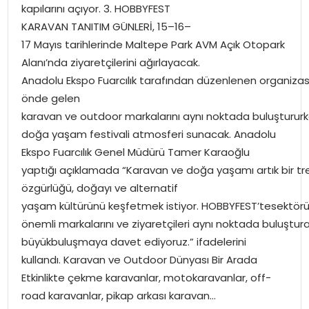
YAŞAM
kapılarını açıyor. 3. HOBBYFEST
KARAVAN TANITIM GÜNLERİ, 15–16–
MAGAZIN
17 Mayıs tarihlerinde Maltepe Park AVM Açık Otopark
Alanı’nda ziyaretçilerini ağırlayacak.
SAĞLIK
Anadolu Ekspo Fuarcılık tarafından düzenlenen organizasy
önde gelen
SOSYAL HABER
karavan ve outdoor markalarını aynı noktada buluştururke
doğa yaşam festivali atmosferi sunacak. Anadolu
Ekspo Fuarcılık Genel Müdürü Tamer Karaoğlu
yaptığı açıklamada “Karavan ve doğa yaşamı artık bir tre
özgürlüğü, doğayı ve alternatif
yaşam kültürünü keşfetmek istiyor. HOBBYFEST’tesektör
önemli markalarını ve ziyaretçileri aynı noktada buluştur
büyükbuluşmaya davet ediyoruz.” ifadelerini
kullandı. Karavan ve Outdoor Dünyası Bir Arada
Etkinlikte çekme karavanlar, motokaravanlar, off-
road karavanlar, pikap arkası karavan…