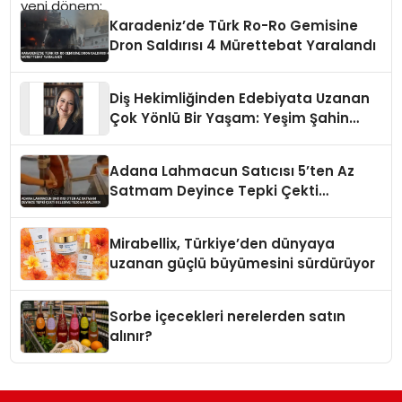
Karadeniz’de Türk Ro-Ro Gemisine
Dron Saldırısı 4 Mürettebat Yaralandı
Diş Hekimliğinden Edebiyata Uzanan
Çok Yönlü Bir Yaşam: Yeşim Şahin
Yaman
Adana Lahmacun Satıcısı 5’ten Az
Satmam Deyince Tepki Çekti
Belediye Tezgahı Kaldırdı
Mirabellix, Türkiye’den dünyaya
uzanan güçlü büyümesini sürdürüyor
Sorbe içecekleri nerelerden satın
alınır?