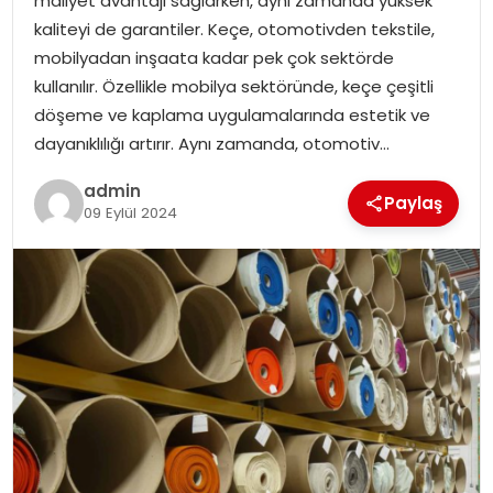
maliyet avantajı sağlarken, aynı zamanda yüksek
YAŞAM
kaliteyi de garantiler. Keçe, otomotivden tekstile,
mobilyadan inşaata kadar pek çok sektörde
MAGAZIN
kullanılır. Özellikle mobilya sektöründe, keçe çeşitli
döşeme ve kaplama uygulamalarında estetik ve
SAĞLIK
dayanıklılığı artırır. Aynı zamanda, otomotiv…
SOSYAL HABER
admin
Paylaş
09 Eylül 2024