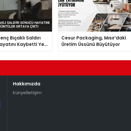
enç Bıçaklı Saldırı
Cesur Packaging, Mısır’daki
yatını Kaybetti Yeni
Üretim Üssünü Büyütüyor
r Ortaya Çıktı
Hakkımızda
Künye
İletişim