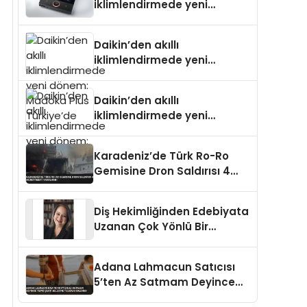
iklimlendirmede yeni
dönem: Madoka Plus
Türkiye’de
Daikin’den akıllı
iklimlendirmede yeni
dönem: Madoka Plus
Türkiye’de
Daikin’den akıllı
iklimlendirmede yeni
dönem: Madoka Plus
Türkiye’de
Karadeniz’de Türk Ro-Ro
Gemisine Dron Saldırısı 4
Mürettebat Yaralandı
Diş Hekimliğinden Edebiyata
Uzanan Çok Yönlü Bir
Yaşam: Yeşim Şahin Yaman
Adana Lahmacun Satıcısı
5’ten Az Satmam Deyince
Tepki Çekti Belediye