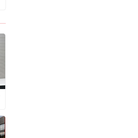
Tezgahı Kaldırdı
e