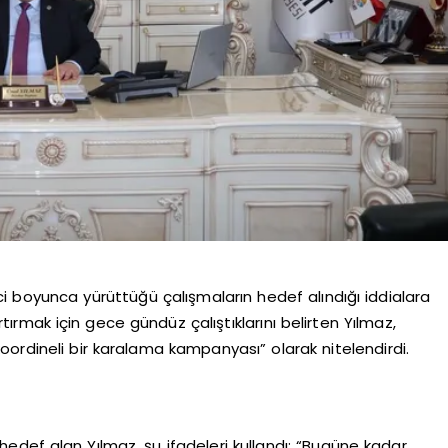
ci boyunca yürüttüğü çalışmaların hedef alındığı iddialara
 artırmak için gece gündüz çalıştıklarını belirten Yılmaz,
ordineli bir karalama kampanyası” olarak nitelendirdi.
 hedef alan Yılmaz, şu ifadeleri kullandı: “Bugüne kadar