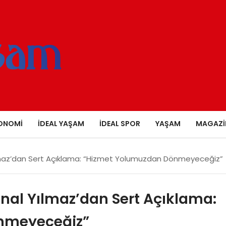
ONOMI
İDEAL YAŞAM
İDEAL SPOR
YAŞAM
MAGAZI
ılmaz’dan Sert Açıklama: “Hizmet Yolumuzdan Dönmeyeceğiz”
Ünal Yılmaz’dan Sert Açıklama:
nmeyeceğiz”