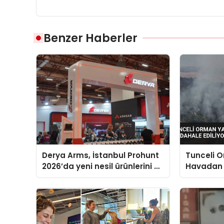
Benzer Haberler
Derya Arms, İstanbul Prohunt
Tunceli 
2026’da yeni nesil ürünlerini ve
Havadan
global marka vizyonunu
Ediliyor
sergiledi