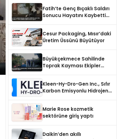
Fatih’te Genç Bıçaklı Saldırı
Sonucu Hayatını Kaybetti
Yeni Görüntüler Ortaya Çıktı
Cesur Packaging, Mısır’daki
Üretim Üssünü Büyütüyor
Büyükçekmece Sahilinde
Toprak Kayması Ekipler
Harekete Geçti
Kleen-Hy-Dro-Gen Inc., Sıfır
Karbon Emisyonlu Hidrojen
Isıtma Teknolojisinde ISO ve
TSSA Düzenleyici Onaylarını
Marie Rose kozmetik
Aldı
sektörüne giriş yaptı
Daikin’den akıllı