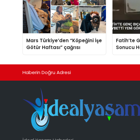
Mars Türkiye’den “Köpeğini İşe
Fatih’te G
Götür Haftası” çağrısı
Sonucu Ha
Görüntüle
Haberin Doğru Adresi