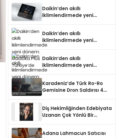
Daikin’den akıllı
iklimlendirmede yeni
dönem: Madoka Plus
Türkiye’de
Daikin’den akıllı
iklimlendirmede yeni
dönem: Madoka Plus
Türkiye’de
Daikin’den akıllı
iklimlendirmede yeni
dönem: Madoka Plus
Türkiye’de
Karadeniz’de Türk Ro-Ro
Gemisine Dron Saldırısı 4
Mürettebat Yaralandı
Diş Hekimliğinden Edebiyata
Uzanan Çok Yönlü Bir
Yaşam: Yeşim Şahin Yaman
Adana Lahmacun Satıcısı