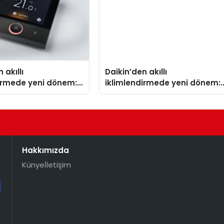
 akıllı
Daikin’den akıllı
dirmede yeni dönem:
iklimlendirmede yeni dönem:
lus Türkiye’de
Madoka Plus Türkiye’de
Hakkımızda
Künye
İletişim