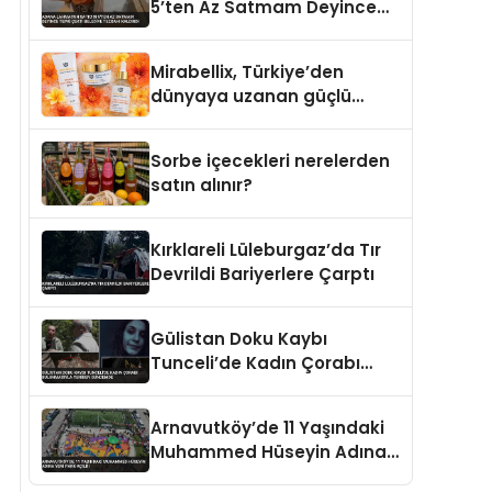
5’ten Az Satmam Deyince
Tepki Çekti Belediye
Tezgahı Kaldırdı
Mirabellix, Türkiye’den
dünyaya uzanan güçlü
büyümesini sürdürüyor
Sorbe içecekleri nerelerden
satın alınır?
Kırklareli Lüleburgaz’da Tır
Devrildi Bariyerlere Çarptı
Gülistan Doku Kaybı
Tunceli’de Kadın Çorabı
Bulunmasıyla Yeniden
Gündemde
Arnavutköy’de 11 Yaşındaki
Muhammed Hüseyin Adına
Yeni Park Açıldı