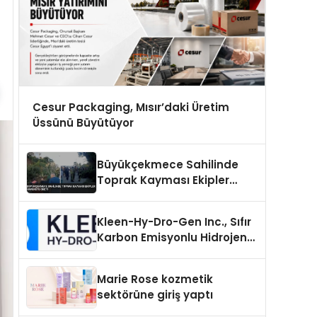
Cesur Packaging, Mısır’daki Üretim
Üssünü Büyütüyor
Büyükçekmece Sahilinde
Toprak Kayması Ekipler
Harekete Geçti
Kleen-Hy-Dro-Gen Inc., Sıfır
Karbon Emisyonlu Hidrojen
Isıtma Teknolojisinde ISO ve
TSSA Düzenleyici Onaylarını
Marie Rose kozmetik
Aldı
sektörüne giriş yaptı