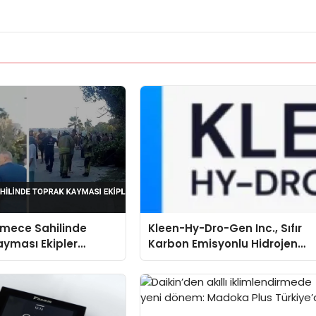
mece Sahilinde
Kleen-Hy-Dro-Gen Inc., Sıfır
yması Ekipler
Karbon Emisyonlu Hidrojen
 Geçti
Isıtma Teknolojisinde ISO ve
TSSA Düzenleyici Onaylarını
Aldı