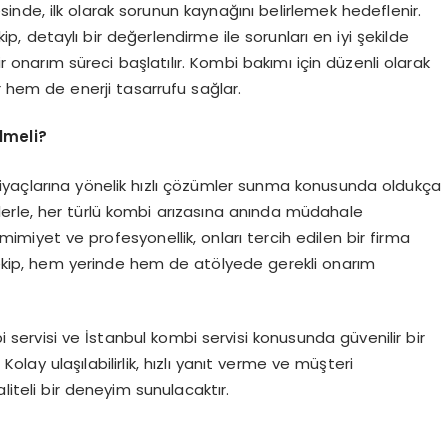
nde, ilk olarak sorunun kaynağını belirlemek hedeflenir.
p, detaylı bir değerlendirme ile sorunları en iyi şekilde
ir onarım süreci başlatılır. Kombi bakımı için düzenli olarak
ır hem de enerji tasarrufu sağlar.
lmeli?
ihtiyaçlarına yönelik hızlı çözümler sunma konusunda oldukça
elerle, her türlü kombi arızasına anında müdahale
imiyet ve profesyonellik, onları tercih edilen bir firma
n ekip, hem yerinde hem de atölyede gerekli onarım
i servisi ve İstanbul kombi servisi konusunda güvenilir bir
 Kolay ulaşılabilirlik, hızlı yanıt verme ve müşteri
liteli bir deneyim sunulacaktır.