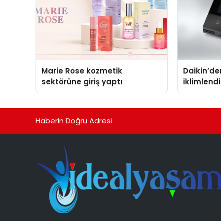
Marie Rose kozmetik
Daikin’den
sektörüne giriş yaptı
iklimlen
Madoka P
Haberin Doğru Adresi