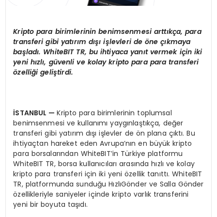
Kripto para birimlerinin benimsenmesi artt
ı
k
ç
a, para
transferi gibi yat
ı
r
ı
m d
ışı
i
ş
levleri de
ö
ne
çı
kmaya
ba
ş
lad
ı
. WhiteBIT TR, bu ihtiyaca yan
ı
t vermek i
ç
in iki
yeni h
ı
zl
ı
, g
ü
venli ve kolay kripto para para transferi
ö
zelli
ğ
i geli
ş
tirdi.
İ
STANBUL
—
Kripto para birimlerinin toplumsal
benimsenmesi ve kullanımı yaygınlaştıkça, değer
transferi gibi yatırım dışı işlevler de ön plana çıktı. Bu
ihtiyaçtan hareket eden Avrupa’nın en büyük kripto
para borsalarından WhiteBIT’in Türkiye platformu
WhiteBIT TR, borsa kullanıcıları arasında hızlı ve kolay
kripto para transferi için iki yeni özellik tanıttı. WhiteBIT
TR, platformunda sunduğu HızlıGönder ve Salla Gönder
özellikleriyle saniyeler içinde kripto varlık transferini
yeni bir boyuta taşıdı.