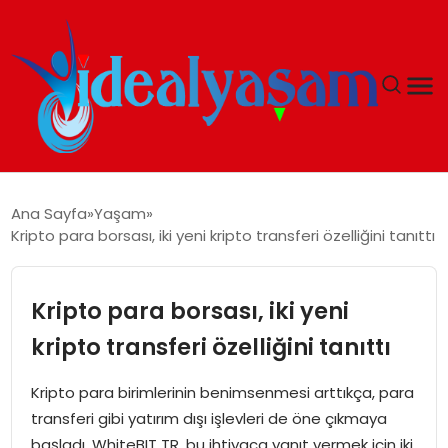
ANASAYFA
Ana Sayfa
Yaşam
Kripto para borsası, iki yeni kripto transferi özelliğini tanıttı
GÜNDEM
EKONOMI
Kripto para borsası, iki yeni
kripto transferi özelliğini tanıttı
İDEAL YAŞAM
Kripto para birimlerinin benimsenmesi arttıkça, para
İDEAL SPOR
transferi gibi yatırım dışı işlevleri de öne çıkmaya
başladı. WhiteBIT TR, bu ihtiyaca yanıt vermek için iki