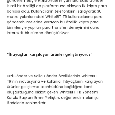
güncellemesiyle HızlıGönder’in yanı sıra Salla Gönder
isimli bir özelliği de platformuna ekleyen ilk kripto para
borsası oldu. Kullanıcıların telefonlarını sallayarak 30
metre yakınlarındaki WhiteBIT TR kullanıcılarına para
gönderebilmelerine yarayan bu özellik, kripto para
birimleriyle yapılan para transferi deneyimini daha
interaktif bir sürece dönüştürüyor.
“İ
htiya
ç
lar
ı
kar
şı
layan
ü
r
ü
nler geli
ş
tiriyoruz
”
HızlıGönder ve Salla Gönder özelliklerinin WhiteBIT
TR’nin inovasyona ve kullanıcı ihtiyaçlarını karşılayan
ürünler geliştirme taahhüdüne bağlılığına kanıt
oluşturduğuna dikkat çeken WhiteBIT TR Yönetim
Kurulu Başkanı Emre Yetişkin, değerlendirmeleri şu
ifadelerle sonlandırdı: