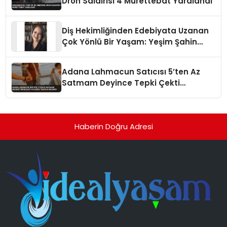
Dron Saldırısı 4 Mürettebat Yaralandı
Diş Hekimliğinden Edebiyata Uzanan
Çok Yönlü Bir Yaşam: Yeşim Şahin
Yaman
Adana Lahmacun Satıcısı 5’ten Az
Satmam Deyince Tepki Çekti
Belediye Tezgahı Kaldırdı
Haberin Doğru Adresi