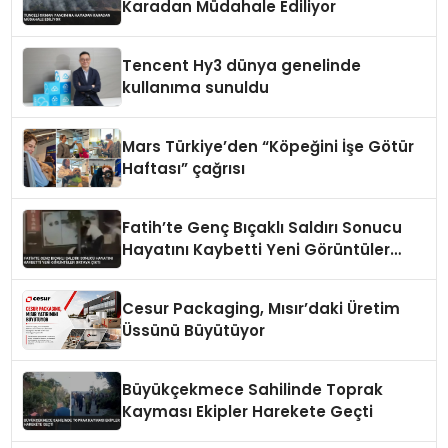
Karadan Müdahale Ediliyor
Tencent Hy3 dünya genelinde
kullanıma sunuldu
Mars Türkiye’den “Köpeğini İşe Götür
Haftası” çağrısı
Fatih’te Genç Bıçaklı Saldırı Sonucu
Hayatını Kaybetti Yeni Görüntüler
Ortaya Çıktı
Cesur Packaging, Mısır’daki Üretim
Üssünü Büyütüyor
Büyükçekmece Sahilinde Toprak
Kayması Ekipler Harekete Geçti