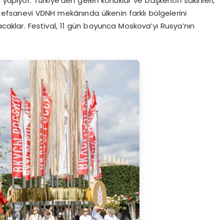
i yapıyor. Türkiye’den gelen konuklar ve başkentin sakinleri,
efsanevi VDNH mekânında ülkenin farklı bölgelerini
acaklar. Festival, 11 gün boyunca Moskova’yı Rusya’nın