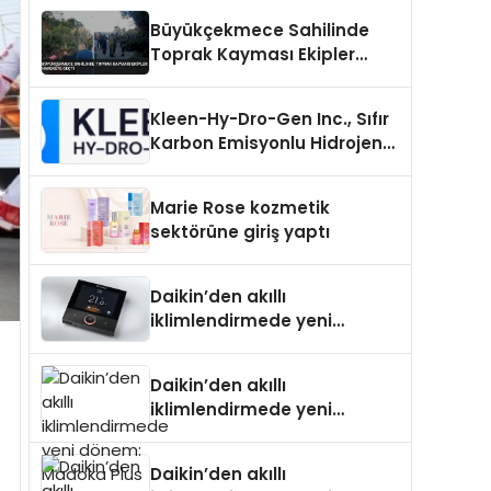
Büyükçekmece Sahilinde
Toprak Kayması Ekipler
Harekete Geçti
Kleen-Hy-Dro-Gen Inc., Sıfır
Karbon Emisyonlu Hidrojen
Isıtma Teknolojisinde ISO ve
TSSA Düzenleyici Onaylarını
Marie Rose kozmetik
Aldı
sektörüne giriş yaptı
Daikin’den akıllı
iklimlendirmede yeni
dönem: Madoka Plus
Türkiye’de
Daikin’den akıllı
iklimlendirmede yeni
dönem: Madoka Plus
Türkiye’de
Daikin’den akıllı