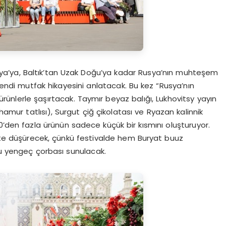
sya’ya, Baltık’tan Uzak Doğu’ya kadar Rusya’nın muhteşem
 kendi mutfak hikayesini anlatacak. Bu kez “Rusya’nın
e ürünlerle şaşırtacak. Taymır beyaz balığı, Lukhovitsy yayın
hamur tatlısı), Surgut çiğ çikolatası ve Ryazan kalinnik
0’den fazla ürünün sadece küçük bir kısmını oluşturuyor.
rete düşürecek, çünkü festivalde hem Buryat buuz
 yengeç çorbası sunulacak.