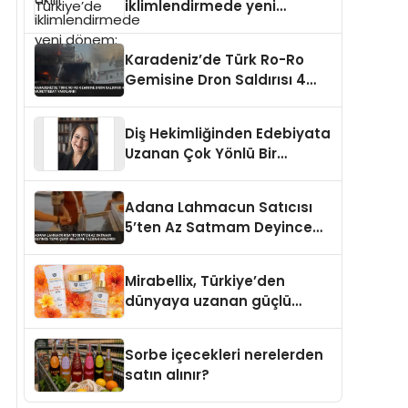
iklimlendirmede yeni
dönem: Madoka Plus
Türkiye’de
Karadeniz’de Türk Ro-Ro
Gemisine Dron Saldırısı 4
Mürettebat Yaralandı
Diş Hekimliğinden Edebiyata
Uzanan Çok Yönlü Bir
Yaşam: Yeşim Şahin Yaman
Adana Lahmacun Satıcısı
5’ten Az Satmam Deyince
Tepki Çekti Belediye
Tezgahı Kaldırdı
Mirabellix, Türkiye’den
dünyaya uzanan güçlü
büyümesini sürdürüyor
Sorbe içecekleri nerelerden
satın alınır?