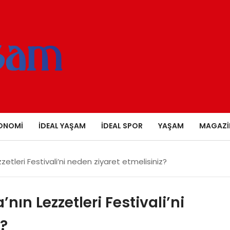
ONOMI
İDEAL YAŞAM
İDEAL SPOR
YAŞAM
MAGAZI
zzetleri Festivali’ni neden ziyaret etmelisiniz?
’nın Lezzetleri Festivali’ni
z?