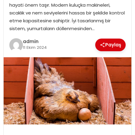
YAŞAM
hayati önem taşır. Modern kuluçka makineleri,
sıcaklık ve nem seviyelerini hassas bir şekilde kontrol
MAGAZIN
etme kapasitesine sahiptir. İyi tasarlanmış bir
sistem, yumurtaların döllenmesinden…
SAĞLIK
admin
Paylaş
11 Ekim 2024
SOSYAL HABER