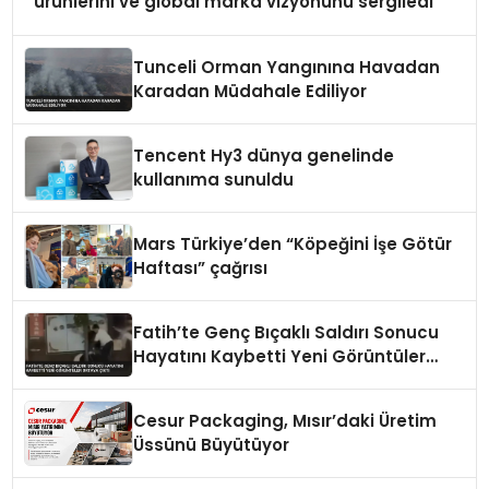
ürünlerini ve global marka vizyonunu sergiledi
Tunceli Orman Yangınına Havadan
Karadan Müdahale Ediliyor
Tencent Hy3 dünya genelinde
kullanıma sunuldu
Mars Türkiye’den “Köpeğini İşe Götür
Haftası” çağrısı
Fatih’te Genç Bıçaklı Saldırı Sonucu
Hayatını Kaybetti Yeni Görüntüler
Ortaya Çıktı
Cesur Packaging, Mısır’daki Üretim
Üssünü Büyütüyor