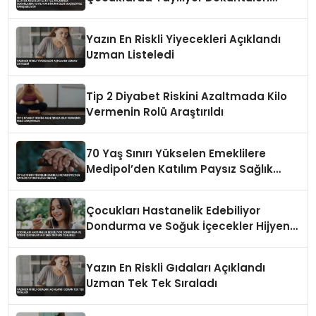
Suçiçeğiyle Karışabiliyor
Yazın En Riskli Yiyecekleri Açıklandı
Uzman Listeledi
Tip 2 Diyabet Riskini Azaltmada Kilo
Vermenin Rolü Araştırıldı
70 Yaş Sınırı Yükselen Emeklilere
Medipol’den Katılım Paysız Sağlık
İmkanı
Çocukları Hastanelik Edebiliyor
Dondurma ve Soğuk İçecekler Hijyenik
Değilse Tehlikeli
Yazın En Riskli Gıdaları Açıklandı
Uzman Tek Tek Sıraladı