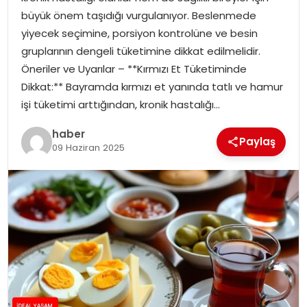
YAŞAM
büyük önem taşıdığı vurgulanıyor. Beslenmede
yiyecek seçimine, porsiyon kontrolüne ve besin
MAGAZIN
gruplarının dengeli tüketimine dikkat edilmelidir.
Öneriler ve Uyarılar – **Kırmızı Et Tüketiminde
SAĞLIK
Dikkat:** Bayramda kırmızı et yanında tatlı ve hamur
işi tüketimi arttığından, kronik hastalığı…
SOSYAL HABER
haber
Paylaş
09 Haziran 2025