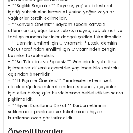
– **Sağlıklı Seçimler:** Doymuş yağ ve kolesterol
içeriği yüksek olan kırmızı et yerine yağsız veya az
yağlı etler tercih edilmelidir.
– **Kahvaltı Önemi:** Bayram sabahı kahvaltı
atlanmamalı, öğünlerde sebze, meyve, süt, ekmek ve
tahıl grubundan besinler dengeli şekilde tüketilmelidir.
– **Demirin Emilimi İçin C Vitamini:** Etteki demirin
vücut tarafından emilimi için C vitaminden zengin
besinler tüketilmelidir.
– **Su Tüketimi ve Egzersiz:** Gün içinde yeterli su
içilmesi ve düzenli egzersizler yapılması kilo kontrolü
açısından önemlidir.
– **Et Pişirme Önerileri:** Yeni kesilen etlerin sert
olabileceği düşünülerek sindirim sorunu yaşayanlar
için etler birkaç gün buzdolabında bekletildikten sonra
pişirilmelidir.
– **Hijyen Kurallarına Dikkat:** Kurban etlerinin
saklanması, pişirilmesi ve tüketiminde hijyen
kurallarına özen gösterilmelidir.
Önemli Uyarılar