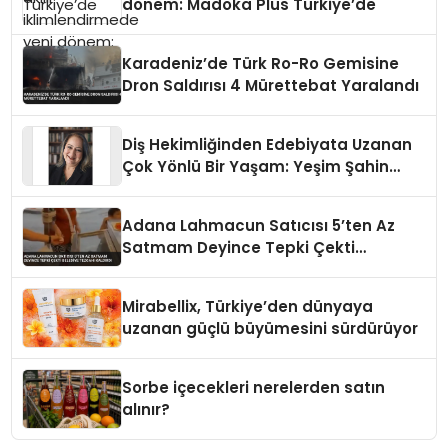
dönem: Madoka Plus Türkiye’de
Karadeniz’de Türk Ro-Ro Gemisine
Dron Saldırısı 4 Mürettebat Yaralandı
Diş Hekimliğinden Edebiyata Uzanan
Çok Yönlü Bir Yaşam: Yeşim Şahin
Yaman
Adana Lahmacun Satıcısı 5’ten Az
Satmam Deyince Tepki Çekti
Belediye Tezgahı Kaldırdı
Mirabellix, Türkiye’den dünyaya
uzanan güçlü büyümesini sürdürüyor
Sorbe içecekleri nerelerden satın
alınır?