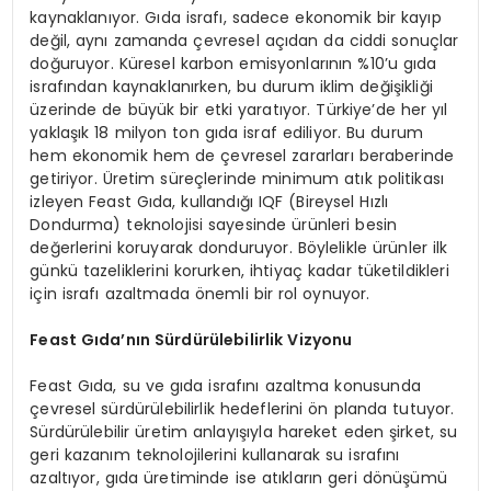
kaynaklanıyor. Gıda israfı, sadece ekonomik bir kayıp
değil, aynı zamanda çevresel açıdan da ciddi sonuçlar
doğuruyor. Küresel karbon emisyonlarının %10’u gıda
israfından kaynaklanırken, bu durum iklim değişikliği
üzerinde de büyük bir etki yaratıyor. Türkiye’de her yıl
yaklaşık 18 milyon ton gıda israf ediliyor. Bu durum
hem ekonomik hem de çevresel zararları beraberinde
getiriyor. Üretim süreçlerinde minimum atık politikası
izleyen Feast Gıda, kullandığı IQF (Bireysel Hızlı
Dondurma) teknolojisi sayesinde ürünleri besin
değerlerini koruyarak donduruyor. Böylelikle ürünler ilk
günkü tazeliklerini korurken, ihtiyaç kadar tüketildikleri
için israfı azaltmada önemli bir rol oynuyor.
Feast Gıda’nın Sürdürülebilirlik Vizyonu
Feast Gıda, su ve gıda israfını azaltma konusunda
çevresel sürdürülebilirlik hedeflerini ön planda tutuyor.
Sürdürülebilir üretim anlayışıyla hareket eden şirket, su
geri kazanım teknolojilerini kullanarak su israfını
azaltıyor, gıda üretiminde ise atıkların geri dönüşümü