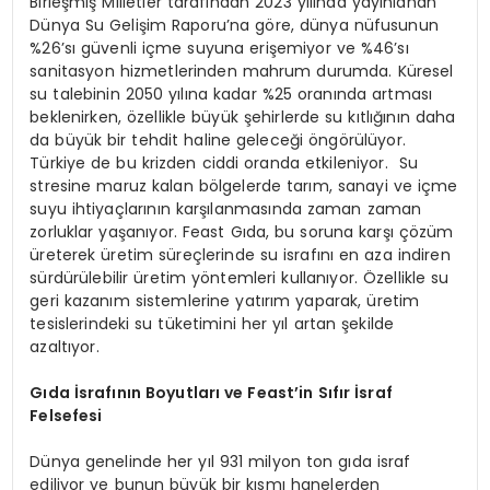
Birleşmiş Milletler tarafından 2023 yılında yayınlanan
Dünya Su Gelişim Raporu’na göre, dünya nüfusunun
%26’sı güvenli içme suyuna erişemiyor ve %46’sı
sanitasyon hizmetlerinden mahrum durumda. Küresel
su talebinin 2050 yılına kadar %25 oranında artması
beklenirken, özellikle büyük şehirlerde su kıtlığının daha
da büyük bir tehdit haline geleceği öngörülüyor.
Türkiye de bu krizden ciddi oranda etkileniyor. Su
stresine maruz kalan bölgelerde tarım, sanayi ve içme
suyu ihtiyaçlarının karşılanmasında zaman zaman
zorluklar yaşanıyor. Feast Gıda, bu soruna karşı çözüm
üreterek üretim süreçlerinde su israfını en aza indiren
sürdürülebilir üretim yöntemleri kullanıyor. Özellikle su
geri kazanım sistemlerine yatırım yaparak, üretim
tesislerindeki su tüketimini her yıl artan şekilde
azaltıyor.
Gıda İsrafının Boyutları ve Feast’in Sıfır İsraf
Felsefesi
Dünya genelinde her yıl 931 milyon ton gıda israf
ediliyor ve bunun büyük bir kısmı hanelerden