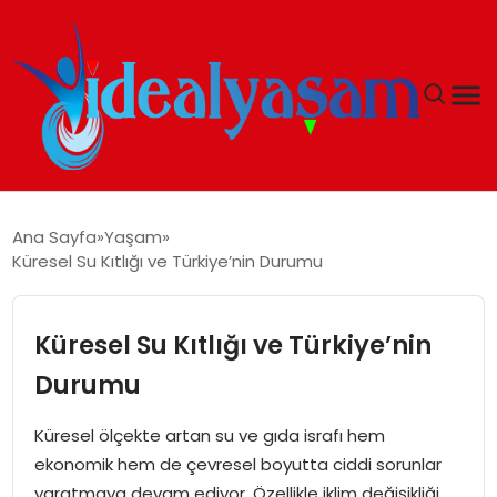
ANASAYFA
Ana Sayfa
Yaşam
Küresel Su Kıtlığı ve Türkiye’nin Durumu
GÜNDEM
EKONOMI
Küresel Su Kıtlığı ve Türkiye’nin
Durumu
İDEAL YAŞAM
Küresel ölçekte artan su ve gıda israfı hem
İDEAL SPOR
ekonomik hem de çevresel boyutta ciddi sorunlar
yaratmaya devam ediyor. Özellikle iklim değişikliği