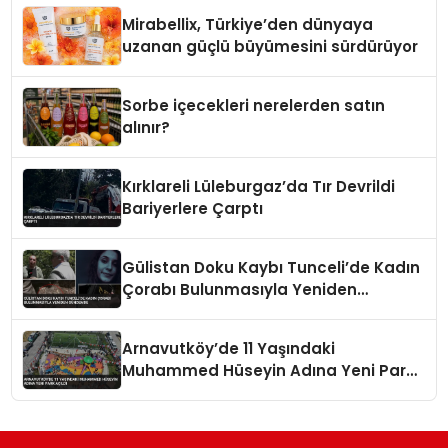
Mirabellix, Türkiye’den dünyaya
uzanan güçlü büyümesini sürdürüyor
Sorbe içecekleri nerelerden satın
alınır?
Kırklareli Lüleburgaz’da Tır Devrildi
Bariyerlere Çarptı
Gülistan Doku Kaybı Tunceli’de Kadın
Çorabı Bulunmasıyla Yeniden
Gündemde
Arnavutköy’de 11 Yaşındaki
Muhammed Hüseyin Adına Yeni Park
Açıldı