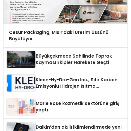
Cesur Packaging, Mısır’daki Üretim Üssünü
Büyütüyor
Büyükçekmece Sahilinde Toprak
Kayması Ekipler Harekete Geçti
Kleen-Hy-Dro-Gen Inc., Sıfır Karbon
Emisyonlu Hidrojen Isıtma
Teknolojisinde ISO ve TSSA
Düzenleyici Onaylarını Aldı
Marie Rose kozmetik sektörüne giriş
yaptı
Daikin’den akıllı iklimlendirmede yeni