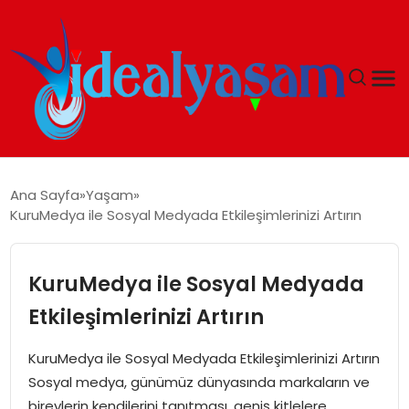
ANASAYFA
Ana Sayfa
Yaşam
KuruMedya ile Sosyal Medyada Etkileşimlerinizi Artırın
GÜNDEM
EKONOMI
KuruMedya ile Sosyal Medyada
Etkileşimlerinizi Artırın
İDEAL YAŞAM
KuruMedya ile Sosyal Medyada Etkileşimlerinizi Artırın
İDEAL SPOR
Sosyal medya, günümüz dünyasında markaların ve
bireylerin kendilerini tanıtması, geniş kitlelere